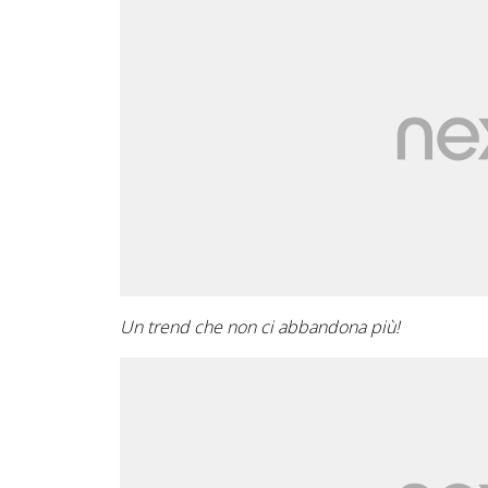
Un trend che non ci abbandona più!