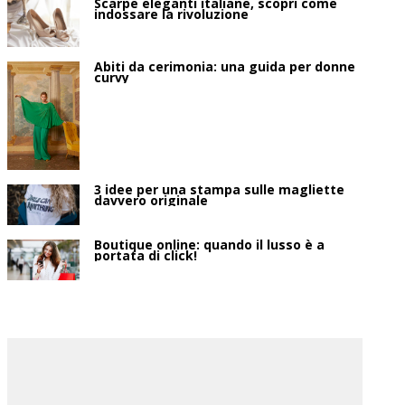
Scarpe eleganti italiane, scopri come
indossare la rivoluzione
Abiti da cerimonia: una guida per donne
curvy
3 idee per una stampa sulle magliette
davvero originale
Boutique online: quando il lusso è a
portata di click!