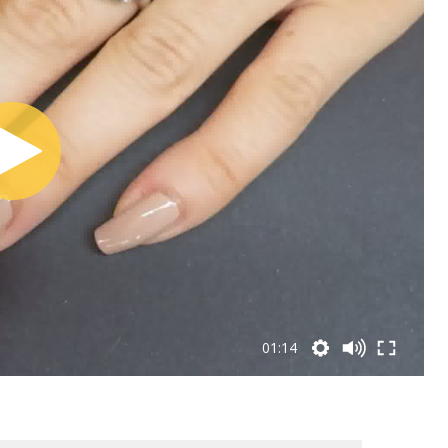
01:14