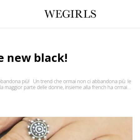
e new black!
abbandona più! Un trend che ormai non ci abbandona più: le
 maggior parte delle donne, insieme alla french ha ormai
re super eleganti lo scelgono nella […]