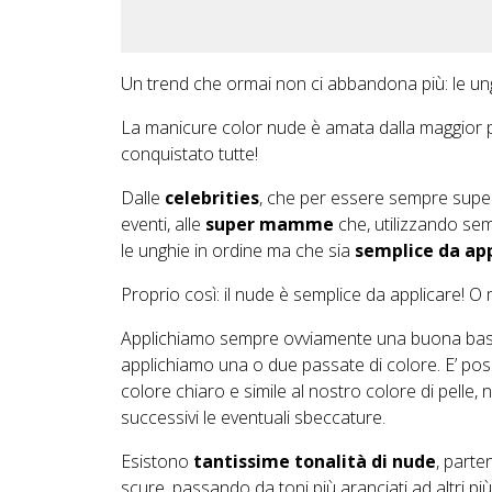
Un trend che ormai non ci abbandona più: le u
La manicure color nude è amata dalla maggior p
conquistato tutte!
Dalle
celebrities
, che per essere sempre super
eventi, alle
super mamme
che, utilizzando sem
le unghie in ordine ma che sia
semplice da ap
Proprio così: il nude è semplice da applicare! O 
Applichiamo sempre ovviamente una buona base 
applichiamo una o due passate di colore. E’ pos
colore chiaro e simile al nostro colore di pelle,
successivi le eventuali sbeccature.
Esistono
tantissime tonalità di nude
, parte
scure, passando da toni più aranciati ad altri più