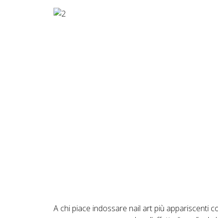
A chi piace indossare nail art più appariscenti co