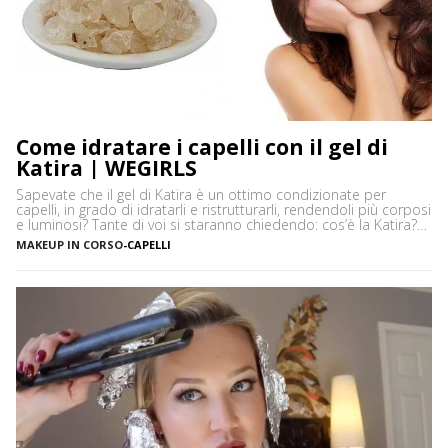
Come idratare i capelli con il gel di
Katira | WEGIRLS
Sapevate che il gel di Katira è un ottimo condizionate per
capelli, in grado di idratarli e ristrutturarli, rendendoli più corposi
e luminosi? Tante di voi si staranno chiedendo: cos’è la Katira?
La Katira o Gomma Adragante è una resina gelificante naturale
MAKEUP IN CORSO
-
CAPELLI
ottenuta dalla linfa essiccata di Astragalus gummifer, un piccolo
albero che cresce prevalentemente […]