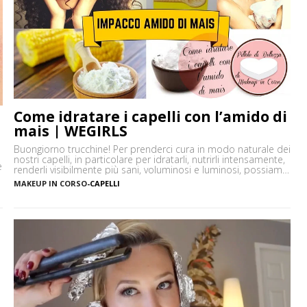
Come idratare i capelli con l’amido di
mais | WEGIRLS
Buongiorno trucchine! Per prenderci cura in modo naturale dei
nostri capelli, in particolare per idratarli, nutrirli intensamente,
e
renderli visibilmente più sani, voluminosi e luminosi, possiamo
utilizzare un ingrediente molto versatile facilmente reperibile
MAKEUP IN CORSO
-
CAPELLI
nelle nostre dispense: l’amido di mais. L’amido di mais o
maizena è una farina di granturco, costituita da tante
l
molecole di glucosio (zucchero), […]