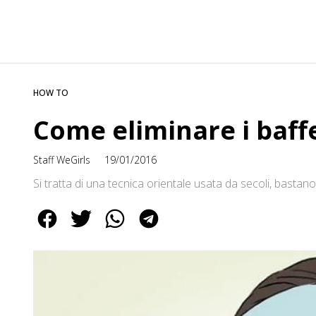
HOW TO
Come eliminare i baff
Staff WeGirls
19/01/2016
Si tratta di una tecnica orientale usata da secoli, bastano 