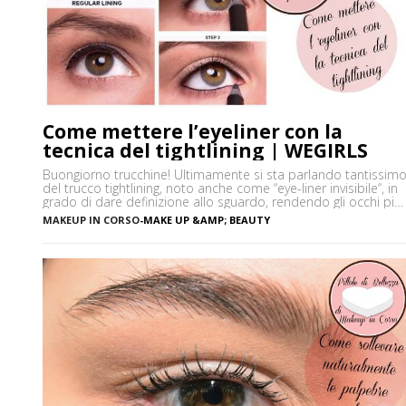
Come mettere l’eyeliner con la
tecnica del tightlining | WEGIRLS
Buongiorno trucchine! Ultimamente si sta parlando tantissim
del trucco tightlining, noto anche come “eye-liner invisibile“, in
grado di dare definizione allo sguardo, rendendo gli occhi più
espressivi e le ciglia più folte. Ma di cosa si tratta
MAKEUP IN CORSO
-
MAKE UP &AMP; BEAUTY
precisamente? Vediamo insieme cos’è tightlining e come farlo
senza rischiare di sbagliare. Cos’è il tightlining La tecnica del
tightlining […]