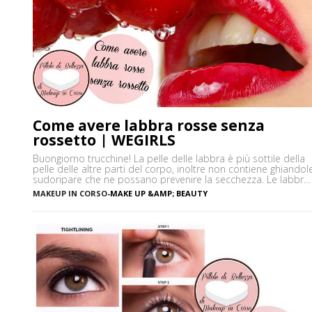
Come avere labbra rosse senza
rossetto | WEGIRLS
Buongiorno trucchine! La pelle delle labbra è più sottile della
pelle delle altre parti del corpo, inoltre non contiene ghiandol
sudoripare che ne possano prevenire la secchezza. Le labbra
sono sensibili alle aggressioni ambientali e spesso possono
MAKEUP IN CORSO
-
MAKE UP &AMP; BEAUTY
diventare scure o sbiadite soprattutto a causa
dell’esposizione diretta al sole o dell’uso troppo frequente de
rossetto. Vi […]