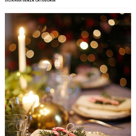
DILIKIKKA
-
SENZA CATEGORIA
modo completamente NATURALE e SANO per diventare
abbronzatissime se non quello di seguire una dieta ricca degli
alimenti abbronzanti? I cibi abbronzanti sono quelli ricchi di
vitamina […]