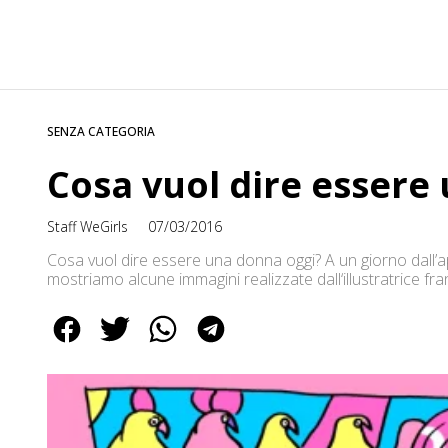
SENZA CATEGORIA
Cosa vuol dire essere
Staff WeGirls
07/03/2016
Cosa vuol dire essere una donna oggi? A un giorno dall’a
mostriamo alcune immagini realizzate dall‘illustratrice 
specializzata nel ritrarre in modo umoristico l’universo f
donne dagli stereotipi e avvicinarle alla realtà quotidian