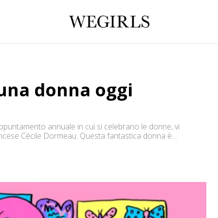
 una donna oggi
ppuntamento annuale in cui si celebrano le donne, vi
francese Cécile Dormeau. Questa fantastica donna è
emminile, cercando di liberare (almeno nelle sue vignette) le
a. Dormeau […]