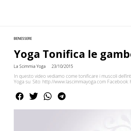
BENESSERE
Yoga Tonifica le gamb
La Scimmia Yoga
23/10/2015
In questo video vediamo come tonificare i muscoli dell’in
Yoga su: Sito: http://www.lascimmiayoga.com Facebook: 
http://www.pinterest.com/lascimmiayoga/