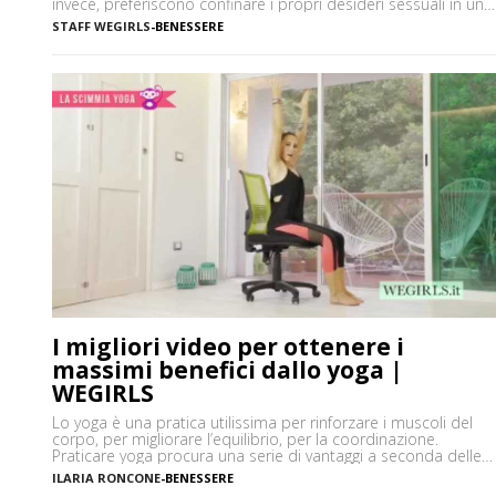
invece, preferiscono confinare i propri desideri sessuali in un
angolino della mente, talvolta per imbarazzo o per il timore di
STAFF WEGIRLS
-
BENESSERE
essere giudicate negativamente. La verità è che avere fantasie
è del tutto normale, ma la sessualità femminile […]
I migliori video per ottenere i
massimi benefici dallo yoga |
WEGIRLS
Lo yoga è una pratica utilissima per rinforzare i muscoli del
corpo, per migliorare l’equilibrio, per la coordinazione.
Praticare yoga procura una serie di vantaggi a seconda delle
parti del corpo che si sceglie di far lavorare e oggi vediamo i
ILARIA RONCONE
-
BENESSERE
migliori video yoga per allenarsi in ogni momento della