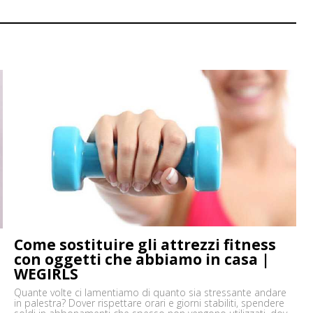
Come sostituire gli attrezzi fitness
con oggetti che abbiamo in casa |
WEGIRLS
Quante volte ci lamentiamo di quanto sia stressante andare
in palestra? Dover rispettare orari e giorni stabiliti, spendere