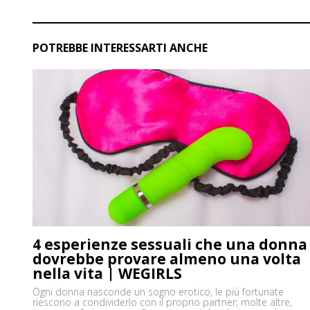
POTREBBE INTERESSARTI ANCHE
4 esperienze sessuali che una donna
dovrebbe provare almeno una volta
nella vita | WEGIRLS
Ogni donna nasconde un sogno erotico, le più fortunate
riescono a condividerlo con il proprio partner; molte altre,