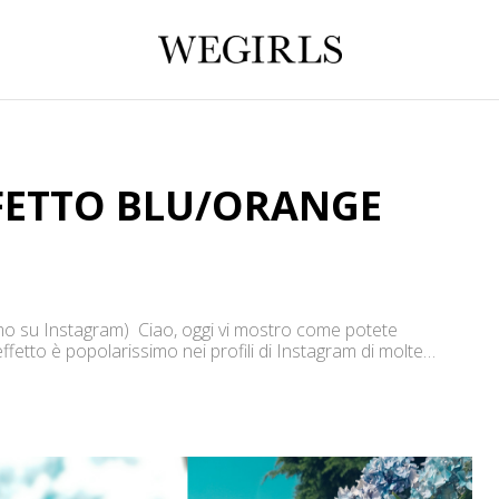
FFETTO BLU/ORANGE
su Instagram) Ciao, oggi vi mostro come potete
ffetto è popolarissimo nei profili di Instagram di molte
gni https://www.instagram.com/alicedetogni/ oppure il profilo
rica […]