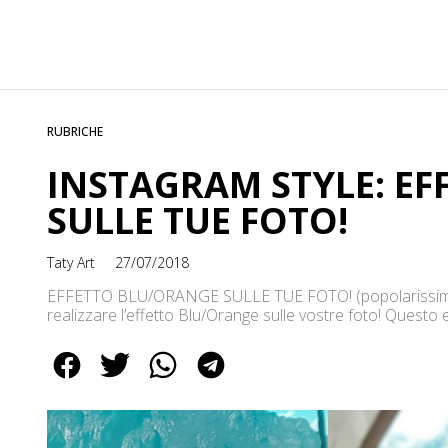
RUBRICHE
INSTAGRAM STYLE: E
SULLE TUE FOTO!
Taty Art
27/07/2018
EFFETTO BLU/ORANGE SULLE TUE FOTO! (popolarissimo 
realizzare l’effetto Blu/Orange sulle vostre foto! Questo e
influencer e blogger! un esempio il profilo di Alice De To
di Luca Turco uno degli attori della conosciutissima e sto