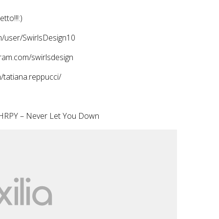
to!!!:)
/user/SwirlsDesign10
am.com/swirlsdesign
tatiana.reppucci/
THRPY – Never Let You Down