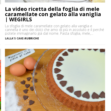
La video ricetta della foglia di mele
caramellate con gelato alla vaniglia
| WEGIRLS
La sfoglia di mele caramellate con gelato alla vaniglia e
cannella è uno dei dolci che amo di più in assoluto e il perché
potete immaginarlo già dal nome. Pasta sfoglia, mele,
cannella, e gelato alla vaniglia, sono gli ingredienti che danno a
LALLA'S CAKE
-
RUBRICHE
questo dolce un gusto assolutamente delicato ma al tempo
stesso intenso. Un […]