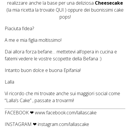
realizzare anche la base per una deliziosa
Cheesecake
(la mia ricetta la trovate
QUI
) oppure dei buonissimi cake
pops!
Piaciuta l’idea?
A me e mia figlia moltissimo!
Dai allora forza befane… mettetevi all’opera in cucina e
fatemi vedere le vostre scopette della Befana :)
Intanto buon dolce e buona Epifania!
Lalla
Vi ricordo che mi trovate anche sui maggiori social come
“Lalla’s Cake” , passate a trovarmi!
FACEBOOK ❤
www.facebook.com/lallascake
INSTAGRAM ❤
instagram.com/lallascake