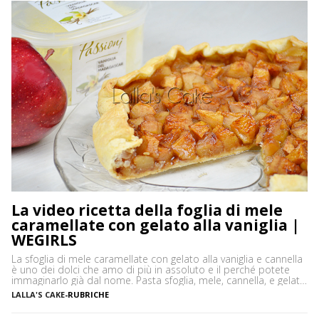
La video ricetta della foglia di mele
caramellate con gelato alla vaniglia |
WEGIRLS
La sfoglia di mele caramellate con gelato alla vaniglia e cannella
è uno dei dolci che amo di più in assoluto e il perché potete
immaginarlo già dal nome. Pasta sfoglia, mele, cannella, e gelato
alla vaniglia, sono gli ingredienti che danno a questo dolce un
LALLA'S CAKE
-
RUBRICHE
gusto assolutamente delicato ma al tempo stesso intenso. Un
[…]