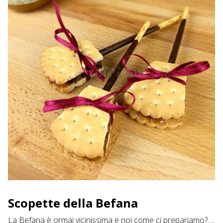
Scopette della Befana
La Befana è ormai vicinissima e noi come ci prepariamo?….