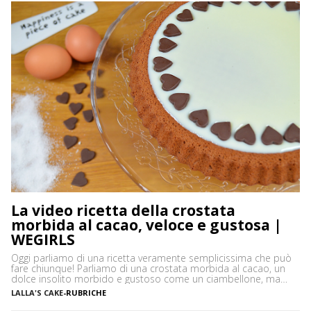
La video ricetta della crostata
morbida al cacao, veloce e gustosa |
WEGIRLS
Oggi parliamo di una ricetta veramente semplicissima che può
fare chiunque! Parliamo di una crostata morbida al cacao, un
dolce insolito morbido e gustoso come un ciambellone, ma
sopratutto versatile e semplice da preparare. Ecco il segreto del
LALLA'S CAKE
-
RUBRICHE
successo della crostata morbida, che qui vi propongo nella
versione al cacao, arricchita con uno specchio di latte