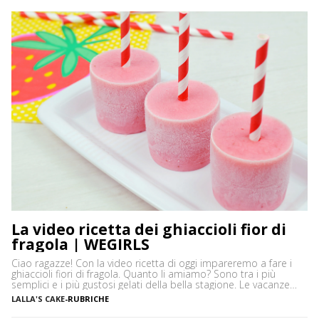
condensato. […]
La video ricetta dei ghiaccioli fior di
fragola | WEGIRLS
Ciao ragazze! Con la video ricetta di oggi impareremo a fare i
ghiaccioli fiori di fragola. Quanto li amiamo? Sono tra i più
semplici e i più gustosi gelati della bella stagione. Le vacanze
ormai sono sempre più vicine, e con loro si avvicina anche il
LALLA'S CAKE
-
RUBRICHE
desiderio di un dolce sano e fresco da avere […]