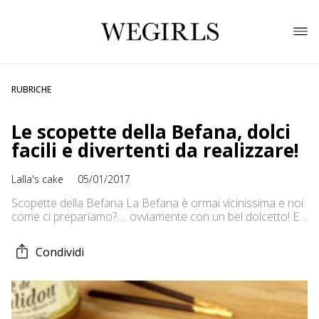
RUBRICHE
Le scopette della Befana, dolci
facili e divertenti da realizzare!
Lalla's cake
05/01/2017
Scopette della Befana La Befana è ormai vicinissima e noi
come ci prepariamo?…. ovviamente con un bel dolcetto! E
siccome sono sicura che siamo tutte buone, non
prepareremo il solito carbone fatto in casa ma delle belle
Condividi
scopette della Befana fatte tutte di biscotto e ripiene di
cioccolato e caramello al burro salato! Io ho […]