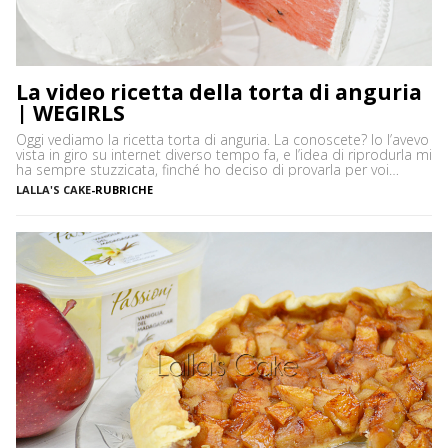
La video ricetta della torta di anguria
| WEGIRLS
Oggi vediamo la ricetta torta di anguria. La conoscete? Io l’avevo
vista in giro su internet diverso tempo fa, e l’idea di riprodurla mi
ha sempre stuzzicata, finché ho deciso di provarla per voi
affezionate di WeGirls. Ora che l’ho fatta, vi posso garantire che
LALLA'S CAKE
-
RUBRICHE
la “Torta di Anguria” non è solo una delle ricette […]