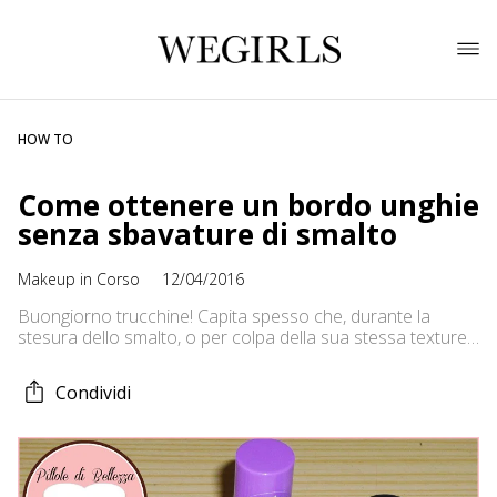
HOW TO
Come ottenere un bordo unghie
senza sbavature di smalto
Makeup in Corso
12/04/2016
Buongiorno trucchine! Capita spesso che, durante la
stesura dello smalto, o per colpa della sua stessa texture
troppo liquida o della forma troppo grossa del pennello
applicatore oppure della nostra mano non proprio ferma,
Condividi
si ottengano delle brutte sbavature di smalto che
sporcano i bordi delle unghie e le cuticole, per cui
dobbiamo smacchiarle con […]