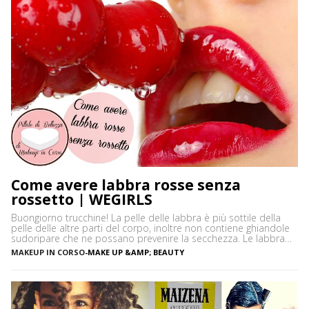
Come avere labbra rosse senza
rossetto | WEGIRLS
Buongiorno trucchine! La pelle delle labbra è più sottile della
pelle delle altre parti del corpo, inoltre non contiene ghiandole
sudoripare che ne possano prevenire la secchezza. Le labbra
sono sensibili alle aggressioni ambientali e spesso possono
MAKEUP IN CORSO
-
MAKE UP &AMP; BEAUTY
diventare scure o sbiadite soprattutto a causa dell’esposizione
diretta al sole o dell’uso troppo frequente del rossetto. Vi […]