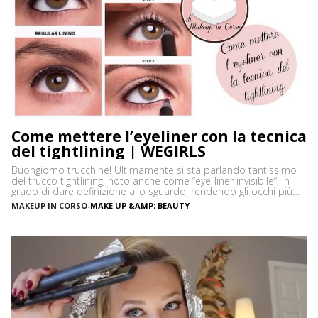
Come mettere l’eyeliner con la tecnica
del tightlining | WEGIRLS
Buongiorno trucchine! Ultimamente si sta parlando tantissimo
del trucco tightlining, noto anche come “eye-liner invisibile“, in
grado di dare definizione allo sguardo, rendendo gli occhi più
espressivi e le ciglia più folte. Ma di cosa si tratta precisamente?
MAKEUP IN CORSO
-
MAKE UP &AMP; BEAUTY
Vediamo insieme cos’è tightlining e come farlo senza rischiare di
sbagliare. Cos’è il tightlining La tecnica del tightlining […]