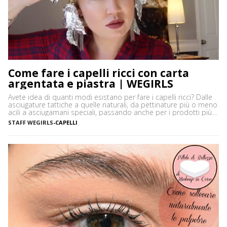
Come fare i capelli ricci con carta
argentata e piastra | WEGIRLS
Avete idea di quanti modi esistano per fare i capelli ricci? Dalle
asciugature tattiche a quelle naturali, da pettinature più o meno
acili a asciugamani speciali, passando anche per i prodotti più
disparati. Avere i capelli ricci è uno must, ancor di più in estate,
STAFF WEGIRLS
-
CAPELLI
quando ci vediamo più belle selvagge. Ci sono tanti modi […]