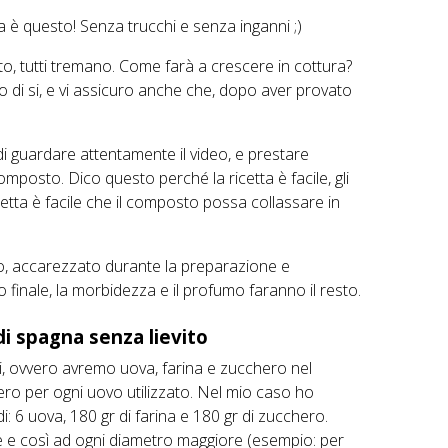
a è questo! Senza trucchi e senza inganni ;)
o, tutti tremano. Come farà a crescere in cottura?
ro di si, e vi assicuro anche che, dopo aver provato
i guardare attentamente il video, e prestare
omposto. Dico questo perché la ricetta è facile, gli
fretta è facile che il composto possa collassare in
to, accarezzato durante la preparazione e
to finale, la morbidezza e il profumo faranno il resto.
di spagna senza lievito
imi, ovvero avremo uova, farina e zucchero nel
ero per ogni uovo utilizzato. Nel mio caso ho
: 6 uova, 180 gr di farina e 180 gr di zucchero.
e e così ad ogni diametro maggiore (esempio: per