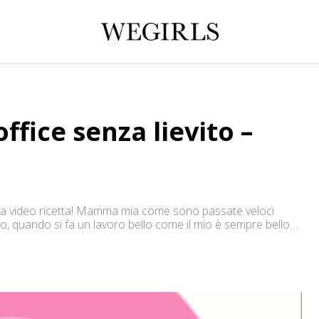
ffice senza lievito –
co la video ricetta! Mamma mia come sono passate veloci
ero, quando si fa un lavoro bello come il mio è sempre bello
[…]