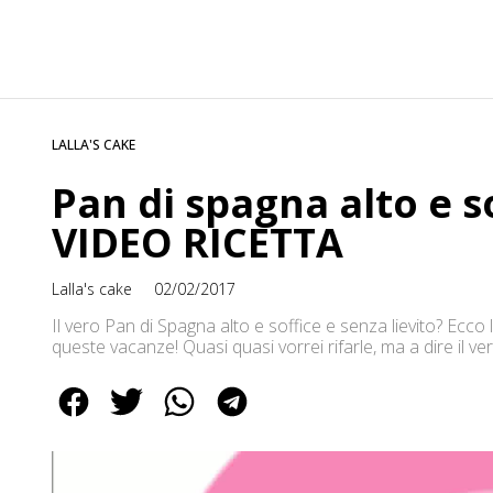
LALLA'S CAKE
Pan di spagna alto e so
VIDEO RICETTA
Lalla's cake
02/02/2017
Il vero Pan di Spagna alto e soffice e senza lievito? Ec
queste vacanze! Quasi quasi vorrei rifarle, ma a dire il v
rientrare e rimettersi in marcia ;) E tornando a parlare di 