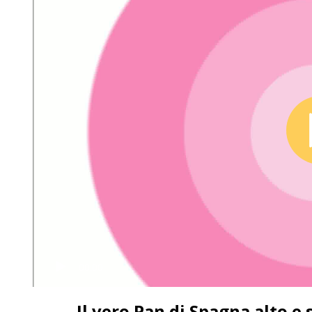
00:00
Il vero Pan di Spagna alto e s