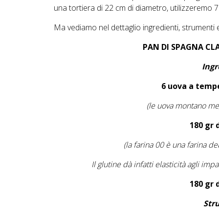
una tortiera di 22 cm di diametro, utilizzeremo 
Ma vediamo nel dettaglio ingredienti, strumenti
PAN DI SPAGNA CLA
Ingr
6 uova a temp
(le uova montano me
180 gr 
(la farina 00 è una farina d
Il glutine dà infatti elasticità agli im
180 gr 
Str