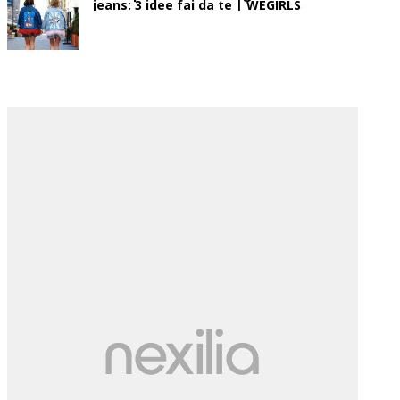
jeans: 3 idee fai da te | WEGIRLS