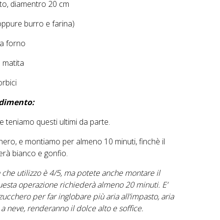
lto, diamentro 20 cm
oppure burro e farina)
ta forno
 matita
orbici
dimento:
 e teniamo questi ultimi da parte.
chero, e montiamo per almeno 10 minuti, finchè il
erà bianco e gonfio.
tà che utilizzo è 4/5, ma potete anche montare il
uesta operazione richiederà almeno 20 minuti. E’
zucchero per far inglobare più aria all’impasto, aria
a neve, renderanno il dolce alto e soffice.