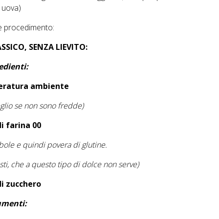
7 uova)
 e procedimento:
SSICO, SENZA LIEVITO:
edienti:
eratura ambiente
glio se non sono fredde)
di farina 00
ebole e quindi povera di glutine.
pasti, che a questo tipo di dolce non serve)
di zucchero
umenti: