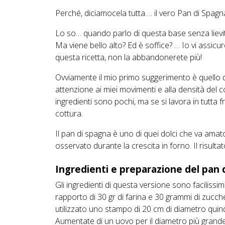
Perché, diciamocela tutta…. il vero Pan di Spagn
Lo so… quando parlo di questa base senza lievit
Ma viene bello alto? Ed è soffice? … Io vi assicu
questa ricetta, non la abbandonerete più!
Ovviamente il mio primo suggerimento è quello d
attenzione ai miei movimenti e alla densità del c
ingredienti sono pochi, ma se si lavora in tutta 
cottura.
Il pan di spagna è uno di quei dolci che va ama
osservato durante la crescita in forno. Il risulta
Ingredienti e preparazione del pan 
Gli ingredienti di questa versione sono faciliss
rapporto di 30 gr di farina e 30 grammi di zucch
utilizzato uno stampo di 20 cm di diametro quindi
Aumentate di un uovo per il diametro più grand