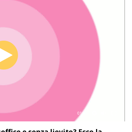
01:44
office e senza lievito? Ecco la