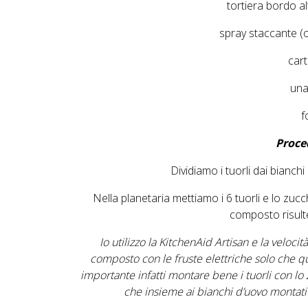
tortiera bordo a
spray staccante (
car
una
f
Proce
Dividiamo i tuorli dai bianchi
Nella planetaria mettiamo i 6 tuorli e lo zuc
composto risult
Io utilizzo la KitchenAid Artisan e la veloci
composto con le fruste elettriche solo che q
importante infatti montare bene i tuorli con lo 
che insieme ai bianchi d’uovo montati 