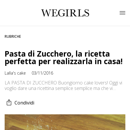
RUBRICHE
Pasta di Zucchero, la ricetta
perfetta per realizzarla in casa!
Lalla's cake
03/11/2016
LA PASTA DI ZUCCHERO Buongiorno cake lovers! Oggi vi
voglio dare una ricettina semplice semplice ma che vi
servirà moltissimo per approcciarvi alla pasta di zucchero,
ricetta che potrà essere tranquillamente utilizzata anche
Condividi
da chi ha già dimestichezza con questo tipo di prodotto,
ma che per qualsiasi motivo non ha modo di uscire a
comprarla: LA […]