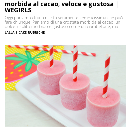
morbida al cacao, veloce e gustosa |
WEGIRLS
Oggi parliamo di una ricetta veramente semplicissima che può
fare chiunque! Parliamo di una crostata morbida al cacao, un
dolce insolito morbido e gustoso come un ciambellone, ma
sopratutto versatile e semplice da preparare. Ecco il segreto del
LALLA'S CAKE
-
RUBRICHE
successo della crostata morbida, che qui vi propongo nella
versione al cacao, arricchita con uno specchio di latte
condensato. […]