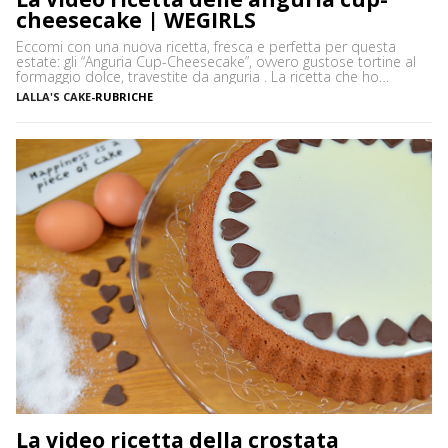
cheesecake | WEGIRLS
Eccomi con una nuova ricetta, fresca e perfetta per questa
estate: gli “Anguria Cup-Cheesecake”, ovvero gustose tortine al
formaggio dolce, travestite da anguria . La ricetta che ho
utilizzato è, come dice il nome stesso, quella della cheesecake
LALLA'S CAKE
-
RUBRICHE
classica senza cottura, mentre lo stampo in cui ho fatto
raffreddare i dolcetti, è quello da cupcakes. Per […]
La video ricetta della crostata