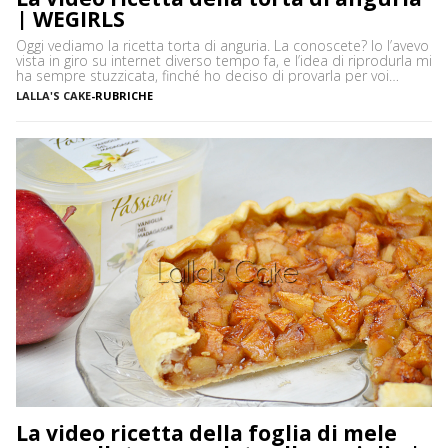
| WEGIRLS
Oggi vediamo la ricetta torta di anguria. La conoscete? Io l’avevo
vista in giro su internet diverso tempo fa, e l’idea di riprodurla mi
ha sempre stuzzicata, finché ho deciso di provarla per voi
affezionate di WeGirls. Ora che l’ho fatta, vi posso garantire che
LALLA'S CAKE
-
RUBRICHE
la “Torta di Anguria” non è solo una delle ricette […]
La video ricetta della foglia di mele