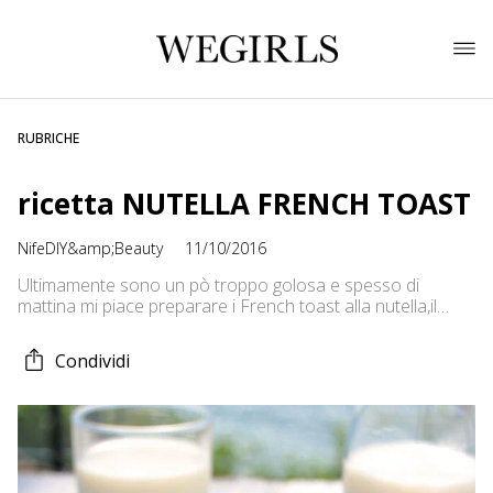
RUBRICHE
ricetta NUTELLA FRENCH TOAST
NifeDIY&amp;Beauty
11/10/2016
Ultimamente sono un pò troppo golosa e spesso di
mattina mi piace preparare i French toast alla nutella,il
problema di questo dolce è che è troppo facile da
preparare!! vi occorrono: -dei toast senza bordo,per
Condividi
intenderci quelli per i tramezzini! -un uovo -due cucchiai di
latte -zucchero -nutella -fragole o lamponi Schiacciate con
un mattarello […]