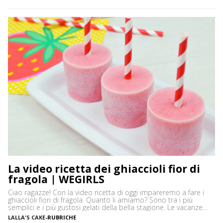
successo della crostata morbida, che qui vi propongo nella
versione al cacao, arricchita con uno specchio di latte
condensato. […]
La video ricetta dei ghiaccioli fior di
fragola | WEGIRLS
Ciao ragazze! Con la video ricetta di oggi impareremo a fare i
ghiaccioli fiori di fragola. Quanto li amiamo? Sono tra i più
semplici e i più gustosi gelati della bella stagione. Le vacanze
ormai sono sempre più vicine, e con loro si avvicina anche il
LALLA'S CAKE
-
RUBRICHE
desiderio di un dolce sano e fresco da avere […]