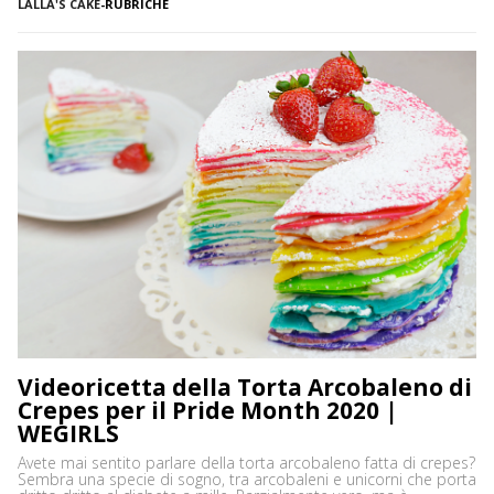
LALLA'S CAKE
-
RUBRICHE
anglosassone, che utilizziamo moltissimo noi cake designers
come base per le nostre torte: la Vanilla […]
Videoricetta della Torta Arcobaleno di
Crepes per il Pride Month 2020 |
WEGIRLS
Avete mai sentito parlare della torta arcobaleno fatta di crepes?
Sembra una specie di sogno, tra arcobaleni e unicorni che porta