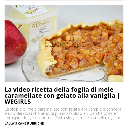
La video ricetta della foglia di mele
caramellate con gelato alla vaniglia |
WEGIRLS
La sfoglia di mele caramellate con gelato alla vaniglia e cannella
è uno dei dolci che amo di più in assoluto e il perché potete
immaginarlo già dal nome. Pasta sfoglia, mele, cannella, e gelato
alla vaniglia, sono gli ingredienti che danno a questo dolce un
LALLA'S CAKE
-
RUBRICHE
gusto assolutamente delicato ma al tempo stesso intenso. Un