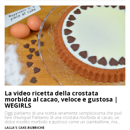
raffreddare i dolcetti, è quello da cupcakes. Per […]
La video ricetta della crostata
morbida al cacao, veloce e gustosa |
WEGIRLS
Oggi parliamo di una ricetta veramente semplicissima che può
fare chiunque! Parliamo di una crostata morbida al cacao, un
dolce insolito morbido e gustoso come un ciambellone, ma
sopratutto versatile e semplice da preparare. Ecco il segreto del
LALLA'S CAKE
-
RUBRICHE