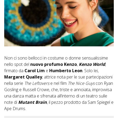
Non ci sono bellocci in costume o donne sensualissime
nello spot del
nuovo profumo Kenzo
,
Kenzo World
,
firmato da
Carol Lim
e
Humberto Leon
. Solo lei,
Margaret Qualley
, attrice nota per le sue partecipazioni
nella serie
The Leftovers
e nel film
The Nice Guys
con Ryan
Gosling e Russell Crowe, che, triste e annoiata, improvvisa
una danza matta e sfrenata all’interno di un teatro sulle
note di
Mutant Brain
, il pezzo prodotto da Sam Spiegel e
Ape Drums.