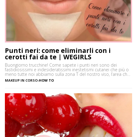
Punti neri: come eliminarli con i
cerotti fai da te | WEGIRLS
Buongiorno trucchine! Come sapete i punti neri sono dei
fastidiosissimi e indesideratissimi inestetismi cutanei che più o
meno tutte noi abbiamo sulla zona T del nostro viso, l’area che
è più spesso vittima di impurità e alterazioni del pH della pelle,
MAKEUP IN CORSO
-
HOW TO
soprattutto se si ha la pelle grassa e non si usano prodotti
neutri. Certamente […]