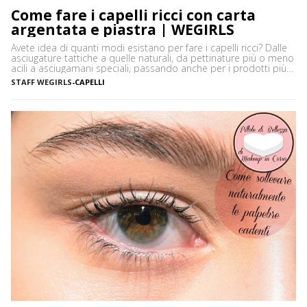
Come fare i capelli ricci con carta
argentata e piastra | WEGIRLS
Avete idea di quanti modi esistano per fare i capelli ricci? Dalle
asciugature tattiche a quelle naturali, da pettinature più o meno
acili a asciugamani speciali, passando anche per i prodotti più
disparati. Avere i capelli ricci è uno must, ancor di più in estate,
STAFF WEGIRLS
-
CAPELLI
quando ci vediamo più belle selvagge. Ci sono tanti modi […]