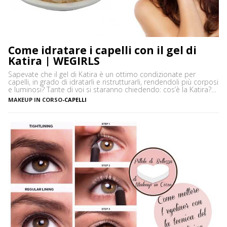
Come idratare i capelli con il gel di
Katira | WEGIRLS
Sapevate che il gel di Katira è un ottimo condizionate per
capelli, in grado di idratarli e ristrutturarli, rendendoli più corposi
e luminosi? Tante di voi si staranno chiedendo: cos’è la Katira?
La Katira o Gomma Adragante è una resina gelificante naturale
MAKEUP IN CORSO
-
CAPELLI
ottenuta dalla linfa essiccata di Astragalus gummifer, un piccolo
albero che cresce prevalentemente […]