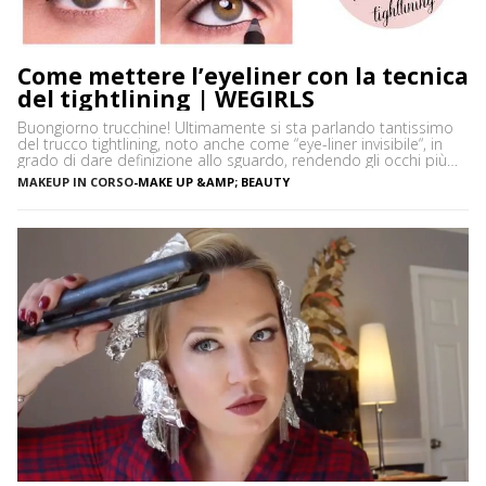
Come mettere l’eyeliner con la tecnica
del tightlining | WEGIRLS
Buongiorno trucchine! Ultimamente si sta parlando tantissimo
del trucco tightlining, noto anche come “eye-liner invisibile“, in
grado di dare definizione allo sguardo, rendendo gli occhi più
espressivi e le ciglia più folte. Ma di cosa si tratta precisamente?
MAKEUP IN CORSO
-
MAKE UP &AMP; BEAUTY
Vediamo insieme cos’è tightlining e come farlo senza rischiare di
sbagliare. Cos’è il tightlining La tecnica del tightlining […]