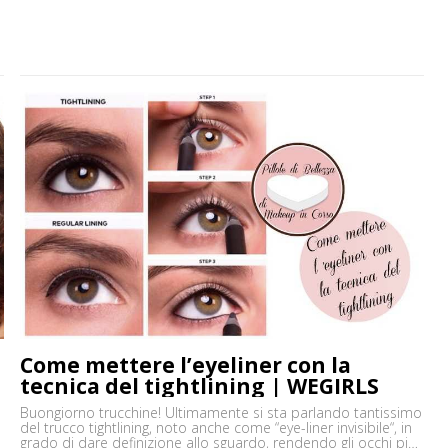
rossetto. Vi […]
Come mettere l’eyeliner con la
tecnica del tightlining | WEGIRLS
Buongiorno trucchine! Ultimamente si sta parlando tantissimo
del trucco tightlining, noto anche come “eye-liner invisibile“, in
grado di dare definizione allo sguardo, rendendo gli occhi più