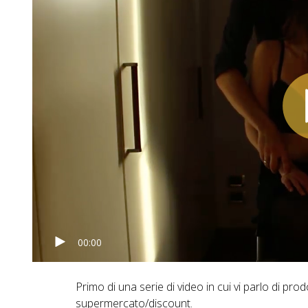
00:00
Primo di una serie di video in cui vi parlo di prod
supermercato/discount.