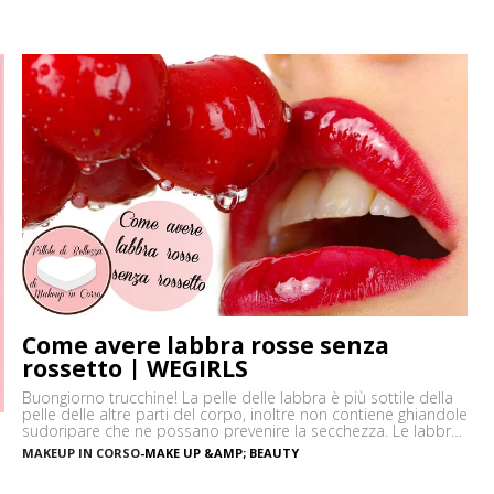
Come avere labbra rosse senza
rossetto | WEGIRLS
Buongiorno trucchine! La pelle delle labbra è più sottile della
pelle delle altre parti del corpo, inoltre non contiene ghiandole
sudoripare che ne possano prevenire la secchezza. Le labbra
sono sensibili alle aggressioni ambientali e spesso possono
MAKEUP IN CORSO
-
MAKE UP &AMP; BEAUTY
diventare scure o sbiadite soprattutto a causa
dell’esposizione diretta al sole o dell’uso troppo frequente del