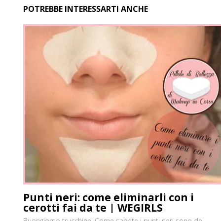
POTREBBE INTERESSARTI ANCHE
Punti neri: come eliminarli con i
cerotti fai da te | WEGIRLS
Buongiorno trucchine! Come sapete i punti neri sono dei