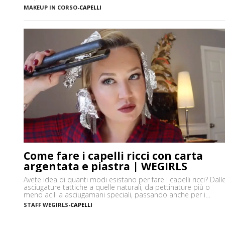
la Katira? La Katira o Gomma Adragante è una resina
MAKEUP IN CORSO
-
CAPELLI
gelificante naturale ottenuta dalla linfa essiccata di Astragalus
gummifer, un piccolo albero che cresce prevalentemente […]
Come fare i capelli ricci con carta
argentata e piastra | WEGIRLS
Avete idea di quanti modi esistano per fare i capelli ricci? Dall
asciugature tattiche a quelle naturali, da pettinature più o
meno acili a asciugamani speciali, passando anche per i
prodotti più disparati. Avere i capelli ricci è uno must, ancor di
STAFF WEGIRLS
-
CAPELLI
più in estate, quando ci vediamo più belle selvagge. Ci sono
tanti modi […]