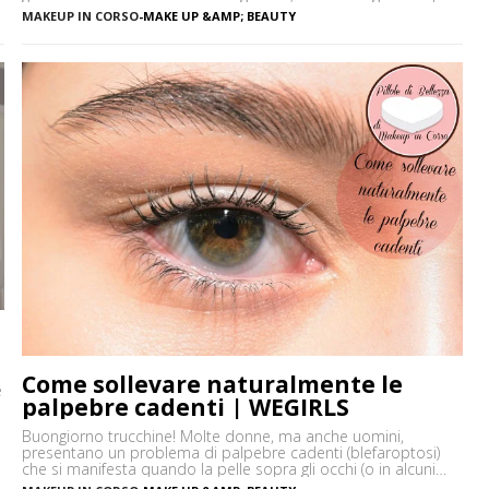
espressivi e le ciglia più folte. Ma di cosa si tratta
MAKEUP IN CORSO
-
MAKE UP &AMP; BEAUTY
precisamente? Vediamo insieme cos’è tightlining e come farlo
senza rischiare di sbagliare. Cos’è il tightlining La tecnica del
tightlining […]
Come sollevare naturalmente le
e
palpebre cadenti | WEGIRLS
Buongiorno trucchine! Molte donne, ma anche uomini,
presentano un problema di palpebre cadenti (blefaroptosi)
che si manifesta quando la pelle sopra gli occhi (o in alcuni
casi solo uno) cede e scende a coprire una parte del bulbo.