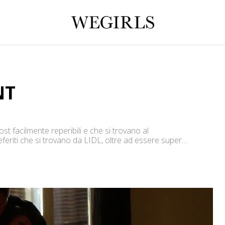
NT
cost facilmente reperibili e che si trovano al
eferiti che si trovano da LIDL, oltre ad essere super