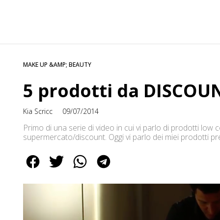
MAKE UP &AMP; BEAUTY
5 prodotti da DISCOU
Kia Scricc
09/07/2014
Primo di una serie di video in cui vi parlo di prodotti low 
supermercato/discount. Oggi vi parlo dei miei prodotti pr
economici sono validi e hanno un buon inci.