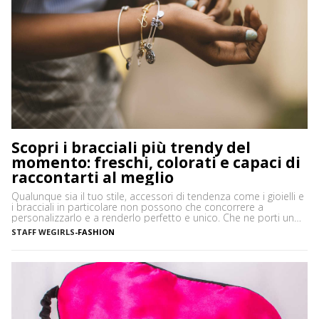
Scopri i bracciali più trendy del
momento: freschi, colorati e capaci di
raccontarti al meglio
Qualunque sia il tuo stile, accessori di tendenza come i gioielli e
i bracciali in particolare non possono che concorrere a
personalizzarlo e a renderlo perfetto e unico. Che ne porti uno
solo, importante o minimale, o ti piaccia mostrarne una serie,
STAFF WEGIRLS
-
FASHION
ciascuno con il proprio significato e valore, i bracciali sono
davvero irrinunciabili in […]