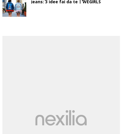
jeans: 3 idee fai da te | WEGIRLS