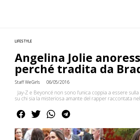
LIFESTYLE
Angelina Jolie anoressi
perché tradita da Brad
Staff WeGirls
06/05/2016
Jay-Z e Beyoncé non sono l’unica coppia a essere sulla bo
su chi sia la misteriosa amante del rapper raccontata ne
Jolie anoressica, le cui foto stanno facendo il giro del m
[…]