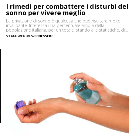
I rimedi per combattere i disturbi del
sonno per vivere meglio
La privazione di sonno è qualcosa che può risultare molto
invalidante. Interessa una percentuale ampia della
popolazione italiana, per un totale, stando alle statistiche, di
circa 12 milioni di persone. Le conseguenze influiscono non
STAFF WEGIRLS
-
BENESSERE
solo sulla vita notturna ma anche su quella diurna, durante la
quale tendono a provocare cali di concentrazione, riduzione
delle prestazioni […]