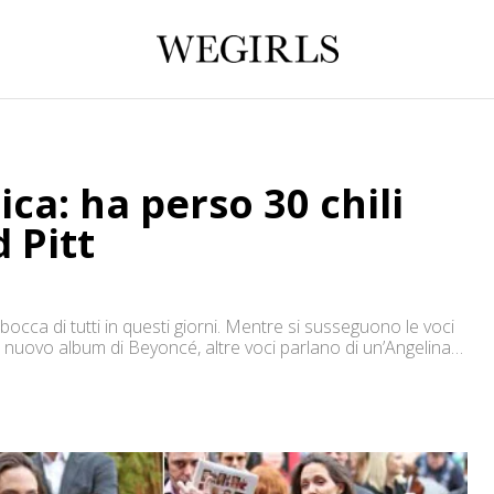
ca: ha perso 30 chili
 Pitt
cca di tutti in questi giorni. Mentre si susseguono le voci
l nuovo album di Beyoncé, altre voci parlano di un’Angelina
ondo. Nello specifico, i tabloid americani stanno divulgando in