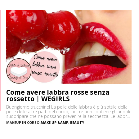
Come avere labbra rosse senza
rossetto | WEGIRLS
Buongiorno trucchine! La pelle delle labbra è più sottile della
pelle delle altre parti del corpo, inoltre non contiene ghiandole
sudoripare che ne possano prevenire la secchezza. Le labbra
sono sensibili alle aggressioni ambientali e spesso possono
MAKEUP IN CORSO
-
MAKE UP &AMP; BEAUTY
diventare scure o sbiadite soprattutto a causa
dell’esposizione diretta al sole o dell’uso troppo frequente del
rossetto. Vi […]