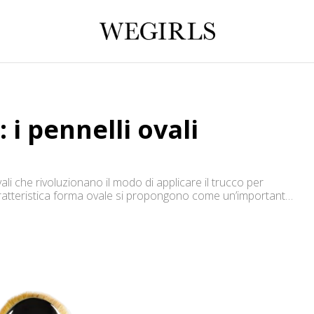
i pennelli ovali
ali che rivoluzionano il modo di applicare il trucco per
caratteristica forma ovale si propongono come un’importante
e ricorda, sostanzialmente, i classici pennelli da pittura.
l CosmeFibre, un materiale […]