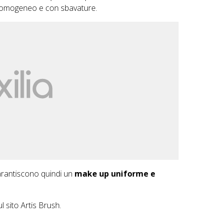
disomogeneo e con sbavature.
rantiscono quindi un
make up uniforme e
ul sito
Artis Brush
.