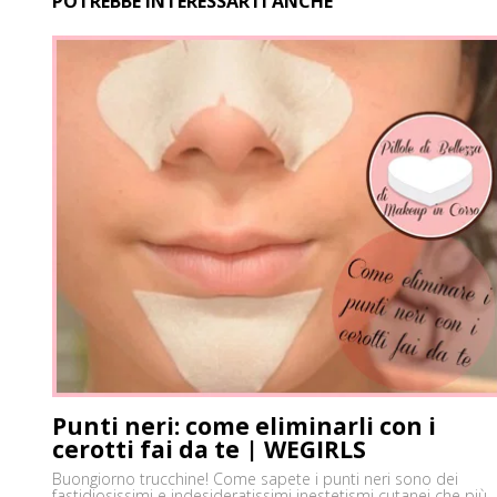
POTREBBE INTERESSARTI ANCHE
Punti neri: come eliminarli con i
cerotti fai da te | WEGIRLS
Buongiorno trucchine! Come sapete i punti neri sono dei
fastidiosissimi e indesideratissimi inestetismi cutanei che più