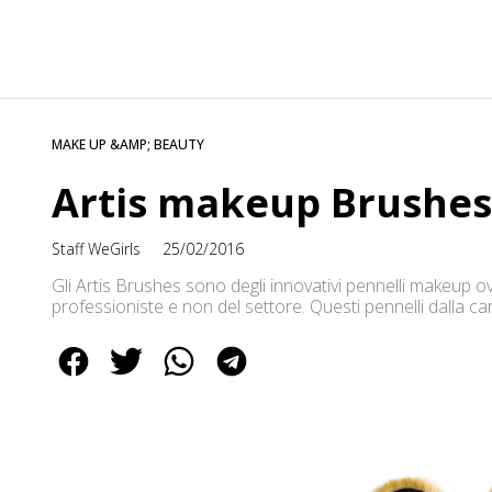
MAKE UP &AMP; BEAUTY
Artis makeup Brushes: 
Staff WeGirls
25/02/2016
Gli Artis Brushes sono degli innovativi pennelli makeup ov
professioniste e non del settore. Questi pennelli dalla 
cambiamento rispetto alla forma tradizionale del pennello 
Partiamo innanzitutto dalle setole; sono realizzate con i