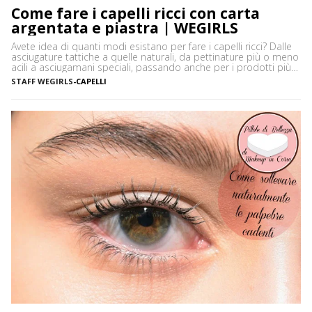
Come fare i capelli ricci con carta
argentata e piastra | WEGIRLS
Avete idea di quanti modi esistano per fare i capelli ricci? Dalle
asciugature tattiche a quelle naturali, da pettinature più o meno
acili a asciugamani speciali, passando anche per i prodotti più
disparati. Avere i capelli ricci è uno must, ancor di più in estate,
STAFF WEGIRLS
-
CAPELLI
quando ci vediamo più belle selvagge. Ci sono tanti modi […]