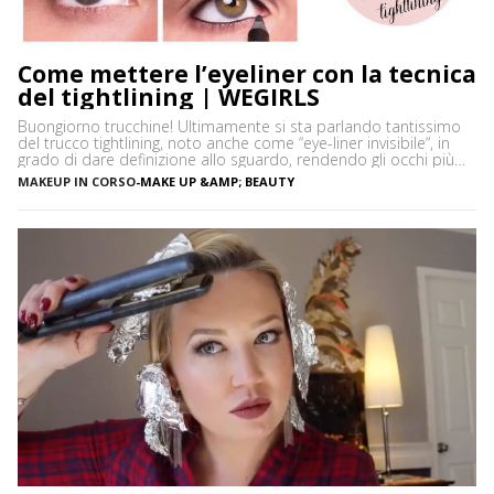
Come mettere l’eyeliner con la tecnica
del tightlining | WEGIRLS
Buongiorno trucchine! Ultimamente si sta parlando tantissimo
del trucco tightlining, noto anche come “eye-liner invisibile“, in
grado di dare definizione allo sguardo, rendendo gli occhi più
espressivi e le ciglia più folte. Ma di cosa si tratta precisamente?
MAKEUP IN CORSO
-
MAKE UP &AMP; BEAUTY
Vediamo insieme cos’è tightlining e come farlo senza rischiare di
sbagliare. Cos’è il tightlining La tecnica del tightlining […]