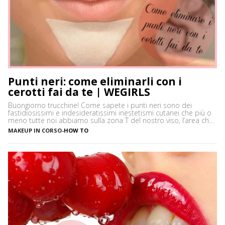
Punti neri: come eliminarli con i
cerotti fai da te | WEGIRLS
Buongiorno trucchine! Come sapete i punti neri sono dei
fastidiosissimi e indesideratissimi inestetismi cutanei che più o
meno tutte noi abbiamo sulla zona T del nostro viso, l’area che
è più spesso vittima di impurità e alterazioni del pH della pelle,
MAKEUP IN CORSO
-
HOW TO
soprattutto se si ha la pelle grassa e non si usano prodotti
neutri. Certamente […]