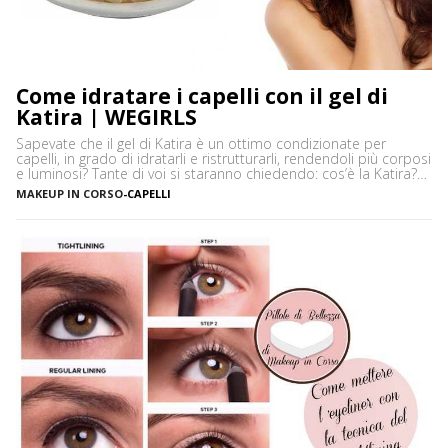
Come idratare i capelli con il gel di
Katira | WEGIRLS
Sapevate che il gel di Katira è un ottimo condizionate per
capelli, in grado di idratarli e ristrutturarli, rendendoli più corposi
e luminosi? Tante di voi si staranno chiedendo: cos’è la Katira?
La Katira o Gomma Adragante è una resina gelificante naturale
MAKEUP IN CORSO
-
CAPELLI
ottenuta dalla linfa essiccata di Astragalus gummifer, un piccolo
albero che cresce prevalentemente […]