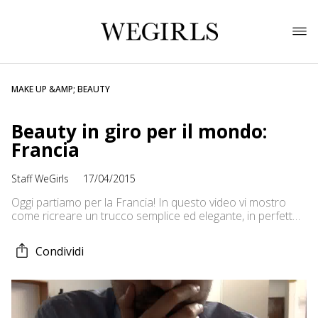
MAKE UP &AMP; BEAUTY
Beauty in giro per il mondo:
Francia
Staff WeGirls
17/04/2015
Oggi partiamo per la Francia! In questo video vi mostro
come ricreare un trucco semplice ed elegante, in perfetto
stile francese. Ho preso ispirazione da alcune delle più
belle attrici d’oltralpe: Marion Cotillard, Laetitia Casta e
Condividi
Audrey Tautou, che solitamente prediligono look ‘au
naturel’ oppure osano indossando un bel rossetto rosso.
Buona visione! Sara YouTube:
https://www.youtube.com/user/saramonix Google+:
https://plus.google.com/+saramonix/posts Instagram: