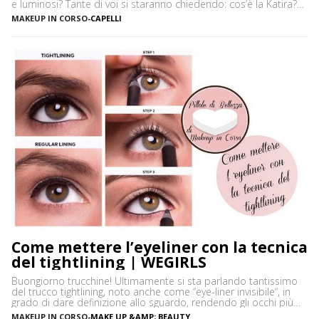
e luminosi? Tante di voi si staranno chiedendo: cos’è la Katira?
La Katira o Gomma Adragante è una resina gelificante naturale
MAKEUP IN CORSO
-
CAPELLI
ottenuta dalla linfa essiccata di Astragalus gummifer, un piccolo
albero che cresce prevalentemente […]
Come mettere l’eyeliner con la tecnica
del tightlining | WEGIRLS
Buongiorno trucchine! Ultimamente si sta parlando tantissimo
del trucco tightlining, noto anche come “eye-liner invisibile“, in
grado di dare definizione allo sguardo, rendendo gli occhi più
espressivi e le ciglia più folte. Ma di cosa si tratta precisamente?
MAKEUP IN CORSO
-
MAKE UP &AMP; BEAUTY