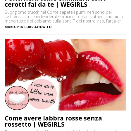
cerotti fai da te | WEGIRLS
Buongiorno trucchine! Come sapete i punti neri sono dei
fastidiosissimi e indesideratissimi inestetismi cutanei che più o
meno tutte noi abbiamo sulla zona T del nostro viso, l’area che
è più spesso vittima di impurità e alterazioni del pH della pelle,
MAKEUP IN CORSO
-
HOW TO
soprattutto se si ha la pelle grassa e non si usano prodotti
neutri. Certamente […]
Come avere labbra rosse senza
rossetto | WEGIRLS