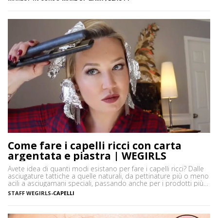
Vediamo insieme cos’è tightlining e come farlo senza rischiare di
sbagliare. Cos’è il tightlining La tecnica del tightlining […]
Come fare i capelli ricci con carta
argentata e piastra | WEGIRLS
Avete idea di quanti modi esistano per fare i capelli ricci? Dalle
asciugature tattiche a quelle naturali, da pettinature più o meno
acili a asciugamani speciali, passando anche per i prodotti più
disparati. Avere i capelli ricci è uno must, ancor di più in estate,
STAFF WEGIRLS
-
CAPELLI
quando ci vediamo più belle selvagge. Ci sono tanti modi […]