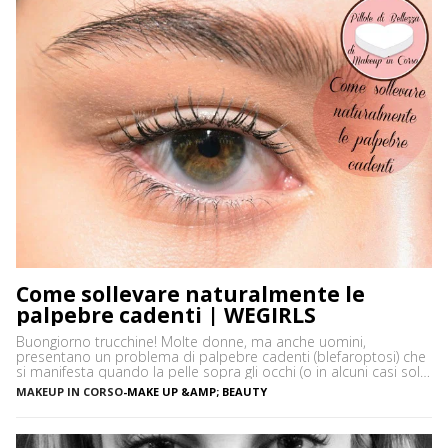
Come sollevare naturalmente le
palpebre cadenti | WEGIRLS
Buongiorno trucchine! Molte donne, ma anche uomini,
presentano un problema di palpebre cadenti (blefaroptosi) che
si manifesta quando la pelle sopra gli occhi (o in alcuni casi solo
uno) cede e scende a coprire una parte del bulbo. Questo
MAKEUP IN CORSO
-
MAKE UP &AMP; BEAUTY
problema , spesso, non è solo puramente estetico, oltre che
fastidioso, ma può affaticare i muscoli […]