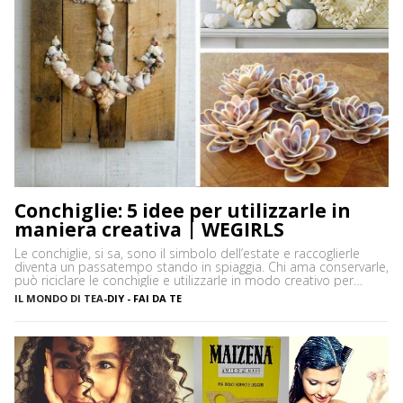
Conchiglie: 5 idee per utilizzarle in
maniera creativa | WEGIRLS
Le conchiglie, si sa, sono il simbolo dell’estate e raccoglierle
diventa un passatempo stando in spiaggia. Chi ama conservarle,
può riciclare le conchiglie e utilizzarle in modo creativo per
decorare oggetti fai da te, soprattutto per arredare la casa al
IL MONDO DI TEA
-
DIY - FAI DA TE
mare. Attenzione però, perché non tutte possono essere
prelevate, spesso molte specie sono protette, così come le […]