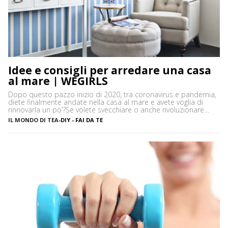
Idee e consigli per arredare una casa
al mare | WEGIRLS
Dopo questo pazzo inizio di 2020, tra coronavirus e pandemia,
diete finalmente andate nella casa al mare e avete voglia di
rinnovarla un po’?Se volete svecchiare o anche rivoluzionare
casa vostra – così come arredare dall’inizio le vostre stanze –
IL MONDO DI TEA
-
DIY - FAI DA TE
ma non sapete bene che stile di arredamento dargli, niente
paura! Ecco alcune idee e […]