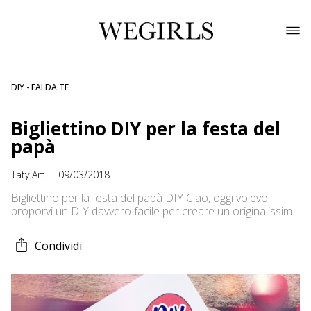
DIY - FAI DA TE
Bigliettino DIY per la festa del
papà
Taty Art
09/03/2018
Bigliettino per la festa del papà DIY Ciao, oggi volevo
proporvi un DIY davvero facile per creare un originalissimo
bigliettino per la festa del papà. Con questa idea potrete
realizzare voi stesse un biglietto per augurare una felice
Condividi
festa al vostro papà. Questa idea si presta benissimo
anche come lavoretto che possono fare i bambini per […]