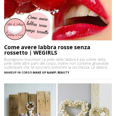
Come avere labbra rosse senza
rossetto | WEGIRLS
Buongiorno trucchine! La pelle delle labbra è più sottile della
pelle delle altre parti del corpo, inoltre non contiene ghiandole
sudoripare che ne possano prevenire la secchezza. Le labbra
sono sensibili alle aggressioni ambientali e spesso possono
MAKEUP IN CORSO
-
MAKE UP &AMP; BEAUTY
diventare scure o sbiadite soprattutto a causa dell’esposizione
diretta al sole o dell’uso troppo frequente del rossetto. Vi […]