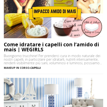
Come idratare i capelli con l’amido di
mais | WEGIRLS
Buongiorno trucchine! Per prenderci cura in modo naturale dei
nostri capelli, in particolare per idratarli, nutrirli intensamente,
renderli visibilmente più sani, voluminosi e luminosi, possiamo
utilizzare un ingrediente molto versatile facilmente reperibile
MAKEUP IN CORSO
-
CAPELLI
nelle nostre dispense: l’amido di mais. L’amido di mais o
maizena è una farina di granturco, costituita da tante molecole
di glucosio (zucchero), […]