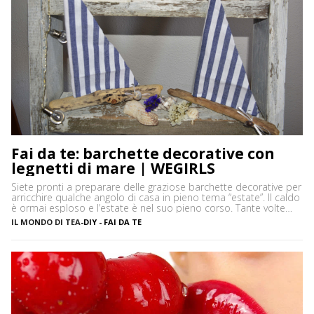
Fai da te: barchette decorative con
legnetti di mare | WEGIRLS
Siete pronti a preparare delle graziose barchette decorative per
arricchire qualche angolo di casa in pieno tema “estate”. Il caldo
è ormai esploso e l’estate è nel suo pieno corso. Tante volte
capita, soprattutto se si sta al mare per lunghi periodi, di
IL MONDO DI TEA
-
DIY - FAI DA TE
annoiarsi un po’ in spiaggia. Non so voi, ma personalmente
adoro decorare […]