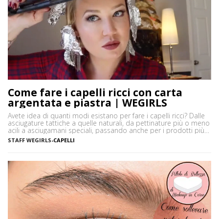
Come fare i capelli ricci con carta
argentata e piastra | WEGIRLS
Avete idea di quanti modi esistano per fare i capelli ricci? Dalle
asciugature tattiche a quelle naturali, da pettinature più o meno
acili a asciugamani speciali, passando anche per i prodotti più
disparati. Avere i capelli ricci è uno must, ancor di più in estate,
STAFF WEGIRLS
-
CAPELLI
quando ci vediamo più belle selvagge. Ci sono tanti modi […]