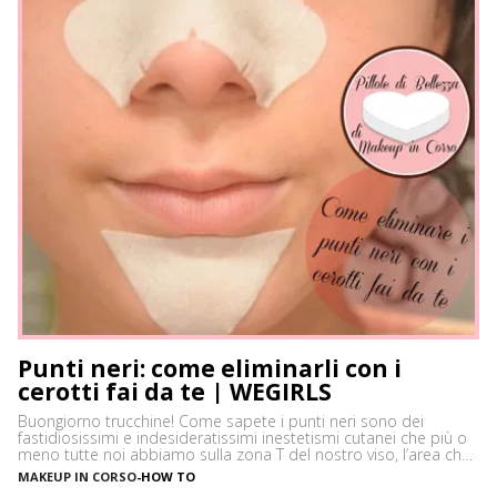
Punti neri: come eliminarli con i
cerotti fai da te | WEGIRLS
Buongiorno trucchine! Come sapete i punti neri sono dei
fastidiosissimi e indesideratissimi inestetismi cutanei che più o
meno tutte noi abbiamo sulla zona T del nostro viso, l’area che
è più spesso vittima di impurità e alterazioni del pH della pelle,
MAKEUP IN CORSO
-
HOW TO
soprattutto se si ha la pelle grassa e non si usano prodotti