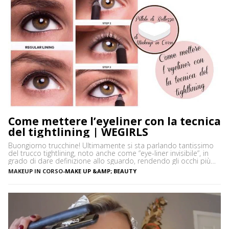
Come mettere l’eyeliner con la tecnica
del tightlining | WEGIRLS
Buongiorno trucchine! Ultimamente si sta parlando tantissimo
del trucco tightlining, noto anche come “eye-liner invisibile“, in
grado di dare definizione allo sguardo, rendendo gli occhi più
espressivi e le ciglia più folte. Ma di cosa si tratta precisamente?
MAKEUP IN CORSO
-
MAKE UP &AMP; BEAUTY
Vediamo insieme cos’è tightlining e come farlo senza rischiare di
sbagliare. Cos’è il tightlining La tecnica del tightlining […]