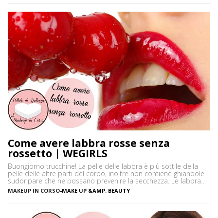
neutri. Certamente […]
Come avere labbra rosse senza
rossetto | WEGIRLS
Buongiorno trucchine! La pelle delle labbra è più sottile della
pelle delle altre parti del corpo, inoltre non contiene ghiandole
sudoripare che ne possano prevenire la secchezza. Le labbra
sono sensibili alle aggressioni ambientali e spesso possono
MAKEUP IN CORSO
-
MAKE UP &AMP; BEAUTY
diventare scure o sbiadite soprattutto a causa dell’esposizione
diretta al sole o dell’uso troppo frequente del rossetto. Vi […]