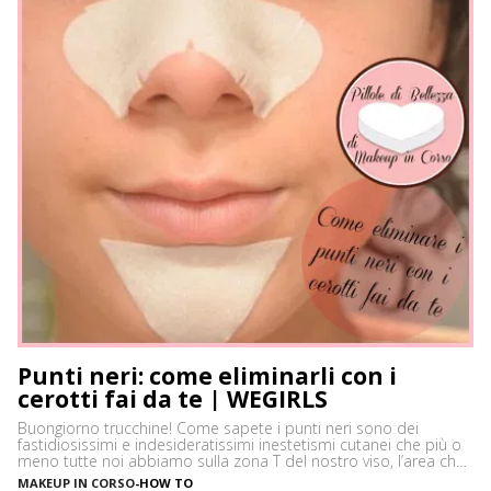
Punti neri: come eliminarli con i
cerotti fai da te | WEGIRLS
Buongiorno trucchine! Come sapete i punti neri sono dei
fastidiosissimi e indesideratissimi inestetismi cutanei che più o
meno tutte noi abbiamo sulla zona T del nostro viso, l’area che
è più spesso vittima di impurità e alterazioni del pH della pelle,
MAKEUP IN CORSO
-
HOW TO