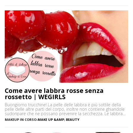
soprattutto se si ha la pelle grassa e non si usano prodotti
neutri. Certamente […]
Come avere labbra rosse senza
rossetto | WEGIRLS
Buongiorno trucchine! La pelle delle labbra è più sottile della
pelle delle altre parti del corpo, inoltre non contiene ghiandole
sudoripare che ne possano prevenire la secchezza. Le labbra
sono sensibili alle aggressioni ambientali e spesso possono
MAKEUP IN CORSO
-
MAKE UP &AMP; BEAUTY
diventare scure o sbiadite soprattutto a causa dell’esposizione
diretta al sole o dell’uso troppo frequente del rossetto. Vi […]