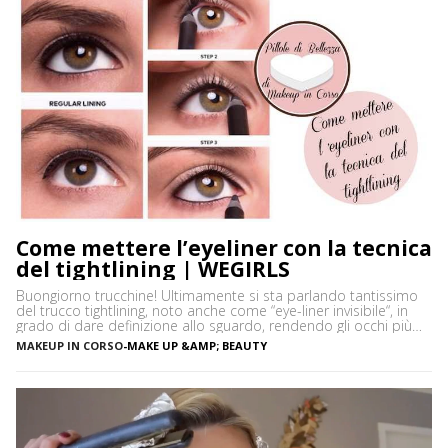
Come mettere l’eyeliner con la tecnica
del tightlining | WEGIRLS
Buongiorno trucchine! Ultimamente si sta parlando tantissimo
del trucco tightlining, noto anche come “eye-liner invisibile“, in
grado di dare definizione allo sguardo, rendendo gli occhi più
espressivi e le ciglia più folte. Ma di cosa si tratta precisamente?
MAKEUP IN CORSO
-
MAKE UP &AMP; BEAUTY
Vediamo insieme cos’è tightlining e come farlo senza rischiare di
sbagliare. Cos’è il tightlining La tecnica del tightlining […]