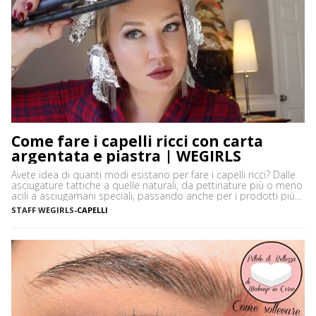
Come fare i capelli ricci con carta
argentata e piastra | WEGIRLS
Avete idea di quanti modi esistano per fare i capelli ricci? Dalle
asciugature tattiche a quelle naturali, da pettinature più o meno
acili a asciugamani speciali, passando anche per i prodotti più
disparati. Avere i capelli ricci è uno must, ancor di più in estate,
STAFF WEGIRLS
-
CAPELLI
quando ci vediamo più belle selvagge. Ci sono tanti modi […]