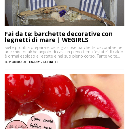
Fai da te: barchette decorative con
legnetti di mare | WEGIRLS
Siete pronti a preparare delle graziose barchette decorative per
arricchire qualche angolo di casa in pieno tema “estate”. Il caldo
è ormai esploso e l’estate è nel suo pieno corso. Tante volte
capita, soprattutto se si sta al mare per lunghi periodi, di
IL MONDO DI TEA
-
DIY - FAI DA TE
annoiarsi un po’ in spiaggia. Non so voi, ma personalmente
adoro decorare […]