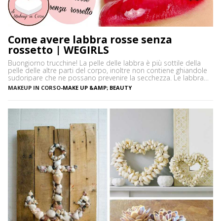
Come avere labbra rosse senza
rossetto | WEGIRLS
Buongiorno trucchine! La pelle delle labbra è più sottile della
pelle delle altre parti del corpo, inoltre non contiene ghiandole
sudoripare che ne possano prevenire la secchezza. Le labbra
sono sensibili alle aggressioni ambientali e spesso possono
MAKEUP IN CORSO
-
MAKE UP &AMP; BEAUTY
diventare scure o sbiadite soprattutto a causa dell’esposizione
diretta al sole o dell’uso troppo frequente del rossetto. Vi […]