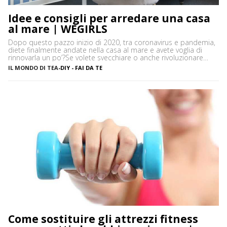
Idee e consigli per arredare una casa
al mare | WEGIRLS
Dopo questo pazzo inizio di 2020, tra coronavirus e pandemia,
diete finalmente andate nella casa al mare e avete voglia di
rinnovarla un po’?Se volete svecchiare o anche rivoluzionare
casa vostra – così come arredare dall’inizio le vostre stanze –
IL MONDO DI TEA
-
DIY - FAI DA TE
ma non sapete bene che stile di arredamento dargli, niente
paura! Ecco alcune idee e […]
Come sostituire gli attrezzi fitness