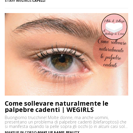
STAFF WEGIRLS
-
CAPELLI
quando ci vediamo più belle selvagge. Ci sono tanti modi […]
Come sollevare naturalmente le
palpebre cadenti | WEGIRLS
Buongiorno trucchine! Molte donne, ma anche uomini,
presentano un problema di palpebre cadenti (blefaroptosi) che
si manifesta quando la pelle sopra gli occhi (o in alcuni casi solo
uno) cede e scende a coprire una parte del bulbo. Questo
MAKEUP IN CORSO
-
MAKE UP &AMP; BEAUTY