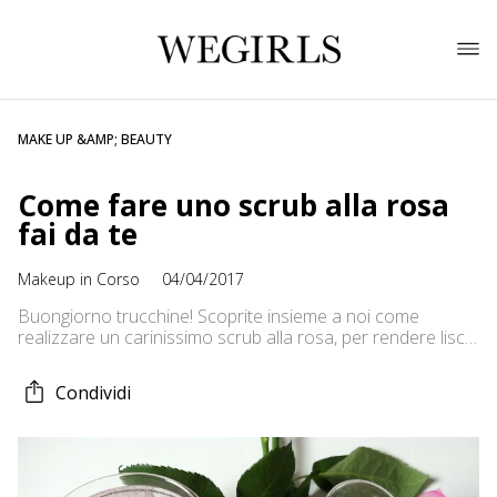
MAKE UP &AMP; BEAUTY
Come fare uno scrub alla rosa
fai da te
Makeup in Corso
04/04/2017
Buongiorno trucchine! Scoprite insieme a noi come
realizzare un carinissimo scrub alla rosa, per rendere liscia
e vellutata la pelle del vostro corpo profumandola
delicatamente. La rosa, in particolare i suoi petali, sono da
Condividi
sempre stati utilizzati in campo cosmetico per la
preparazione di creme o di acque profumate grazie alle
sue proprietà idratanti, rinfrescanti, […]