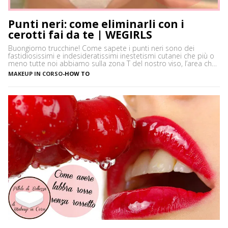
Punti neri: come eliminarli con i
cerotti fai da te | WEGIRLS
Buongiorno trucchine! Come sapete i punti neri sono dei
fastidiosissimi e indesideratissimi inestetismi cutanei che più o
meno tutte noi abbiamo sulla zona T del nostro viso, l’area che
è più spesso vittima di impurità e alterazioni del pH della pelle,
MAKEUP IN CORSO
-
HOW TO
soprattutto se si ha la pelle grassa e non si usano prodotti
neutri. Certamente […]