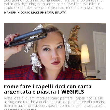
Buongiorno trucchine! Ultimamente si sta parlando tantissimo
del trucco tightlining, noto anche come “eye-liner invisibile“, in
grado di dare definizione allo sguardo, rendendo gli occhi più
espressivi e le ciglia più folte. Ma di cosa si tratta precisamente?
MAKEUP IN CORSO
-
MAKE UP &AMP; BEAUTY
Vediamo insieme cos’è tightlining e come farlo senza rischiare di
sbagliare. Cos’è il tightlining La tecnica del tightlining […]
Come fare i capelli ricci con carta
argentata e piastra | WEGIRLS
Avete idea di quanti modi esistano per fare i capelli ricci? Dalle
asciugature tattiche a quelle naturali, da pettinature più o meno
acili a asciugamani speciali, passando anche per i prodotti più
disparati. Avere i capelli ricci è uno must, ancor di più in estate,