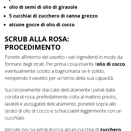
olio di semi di olio di girasole
5 cucchiai di zucchero di canna grezzo
alcune gocce di olio di cocco
SCRUB ALLA ROSA:
PROCEDIMENTO
Ponete all’interno del vasetto i vari ingredienti in modo da
formare degli strati. Per prima cosa inserite l’
olio di cocco
,
eventualmente sciolto a bagnomaria se è solido,
riempiendo il vasetto per un terzo della sua capacità.
Successivamente staccate delicatamente i petali dalla
corolla di rosa, preferibilmente colta al mattino presto,
lavateli e asciugateli delicatamente, poneteli sopra allo
strato di olio di cocco e schiacciateli leggermente con un
cucchiaio.
Versate poi sui petali di rosa alcuni cucchiai di
zucchero