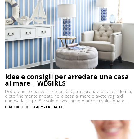
Idee e consigli per arredare una casa
al mare | WEGIRLS
Dopo questo pazzo inizio di 2020, tra coronavirus e pandemia,
diete finalmente andate nella casa al mare e avete voglia di
rinnovarla un po’?Se volete svecchiare o anche rivoluzionare
casa vostra – così come arredare dall’inizio le vostre stanze –
IL MONDO DI TEA
-
DIY - FAI DA TE
ma non sapete bene che stile di arredamento dargli, niente
paura! Ecco alcune idee e […]