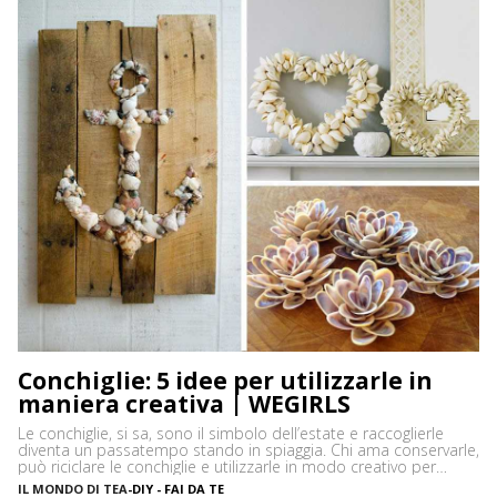
Conchiglie: 5 idee per utilizzarle in
maniera creativa | WEGIRLS
Le conchiglie, si sa, sono il simbolo dell’estate e raccoglierle
diventa un passatempo stando in spiaggia. Chi ama conservarle,
può riciclare le conchiglie e utilizzarle in modo creativo per
decorare oggetti fai da te, soprattutto per arredare la casa al
IL MONDO DI TEA
-
DIY - FAI DA TE