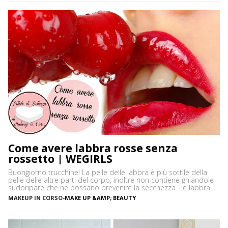
adoro decorare […]
Come avere labbra rosse senza
rossetto | WEGIRLS
Buongiorno trucchine! La pelle delle labbra è più sottile della
pelle delle altre parti del corpo, inoltre non contiene ghiandole
sudoripare che ne possano prevenire la secchezza. Le labbra
sono sensibili alle aggressioni ambientali e spesso possono
MAKEUP IN CORSO
-
MAKE UP &AMP; BEAUTY
diventare scure o sbiadite soprattutto a causa dell’esposizione
diretta al sole o dell’uso troppo frequente del rossetto. Vi […]