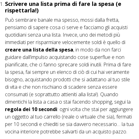
Scrivere una lista prima di fare la spesa (e
rispettarla!)
Può sembrare banale ma spesso, mossi dalla fretta,
pensiamo di sapere cosa ci serve e facciamo gli acquisti
quotidiani senza una lista. Invece, uno dei metodi più
immediati per risparmiare velocemente soldi è quello di
creare una lista della spesa
, in modo da
non farci
guidare dall’impulso acquistando cose superflue
e non
pianificate, che ci fanno sprecare soldi inutili. Prima di fare
la spesa, fai sempre un elenco di ciò di cui hai veramente
bisogno, acquistando prodotti che si adattano al tuo stile
di vita e che non rischiano di scadere senza essere
consumati (e soprattutto attieniti alla lista!). Quando
dimentichi la lista a casa o stai facendo shopping, segui la
regola dei 10 secondi
: ogni volta che stai per aggiungere
un oggetto al tuo carrello (reale o virtuale che sia), fermati
per 10 secondi e chiediti se sia davvero necessario… la tua
vocina interiore potrebbe salvarti da un acquisto pazzo.