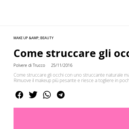
MAKE UP &AMP; BEAUTY
Come struccare gli oc
Polvere di Trucco
25/11/2016
Come struccare gli occhi con uno struccante naturale ma su
Rimuove il makeup più pesante e riesce a togliere in pochi
eyeliner. Altri pro? Essendo naturale, non è assolutamen