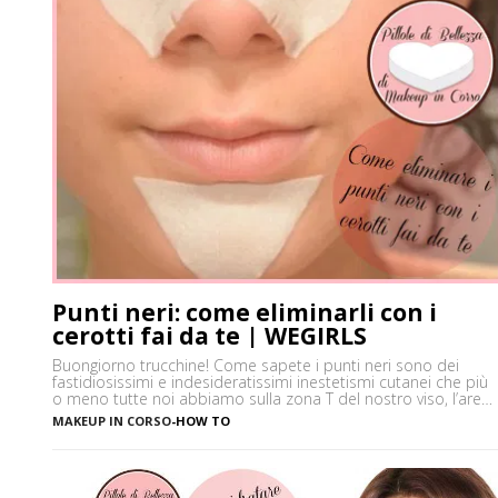
Punti neri: come eliminarli con i
cerotti fai da te | WEGIRLS
Buongiorno trucchine! Come sapete i punti neri sono dei
fastidiosissimi e indesideratissimi inestetismi cutanei che più
o meno tutte noi abbiamo sulla zona T del nostro viso, l’area
che è più spesso vittima di impurità e alterazioni del pH della
MAKEUP IN CORSO
-
HOW TO
pelle, soprattutto se si ha la pelle grassa e non si usano
prodotti neutri. Certamente […]