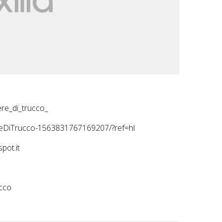
re_di_trucco_
reDiTrucco-1563831767169207/?ref=hl
pot.it
ucco