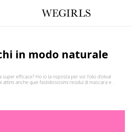
chi in modo naturale
per efficace? Ho io la risposta per voi: l’olio d’oliva!
 attimi anche quei fastidiosissimi residui di mascara e
te nocivo per la pelle! Come procedere? Ve lo mostro […]