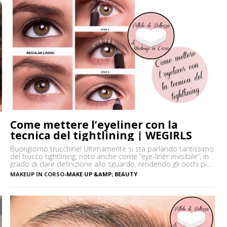
Come mettere l’eyeliner con la
tecnica del tightlining | WEGIRLS
Buongiorno trucchine! Ultimamente si sta parlando tantissimo
del trucco tightlining, noto anche come “eye-liner invisibile“, in
grado di dare definizione allo sguardo, rendendo gli occhi più
espressivi e le ciglia più folte. Ma di cosa si tratta
MAKEUP IN CORSO
-
MAKE UP &AMP; BEAUTY
precisamente? Vediamo insieme cos’è tightlining e come farlo
senza rischiare di sbagliare. Cos’è il tightlining La tecnica del
tightlining […]