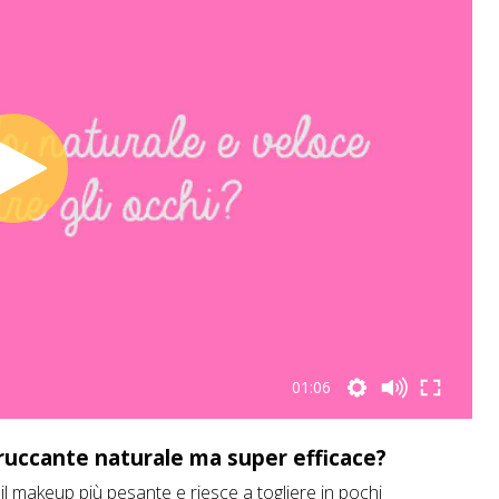
01:06
ruccante naturale ma super efficace?
il makeup più pesante e riesce a togliere in pochi