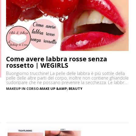
Come avere labbra rosse senza
rossetto | WEGIRLS
Buongiorno trucchine! La pelle delle labbra è più sottile della
pelle delle altre parti del corpo, inoltre non contiene ghiandole
sudoripare che ne possano prevenire la secchezza. Le labbra
sono sensibili alle aggressioni ambientali e spesso possono
MAKEUP IN CORSO
-
MAKE UP &AMP; BEAUTY
diventare scure o sbiadite soprattutto a causa
dell’esposizione diretta al sole o dell’uso troppo frequente del
rossetto. Vi […]