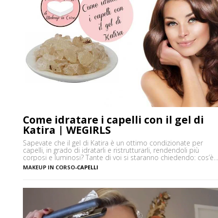
Come idratare i capelli con il gel di
Katira | WEGIRLS
Sapevate che il gel di Katira è un ottimo condizionate per
capelli, in grado di idratarli e ristrutturarli, rendendoli più
corposi e luminosi? Tante di voi si staranno chiedendo: cos’è
la Katira? La Katira o Gomma Adragante è una resina
MAKEUP IN CORSO
-
CAPELLI
gelificante naturale ottenuta dalla linfa essiccata di Astragalus
gummifer, un piccolo albero che cresce prevalentemente […]