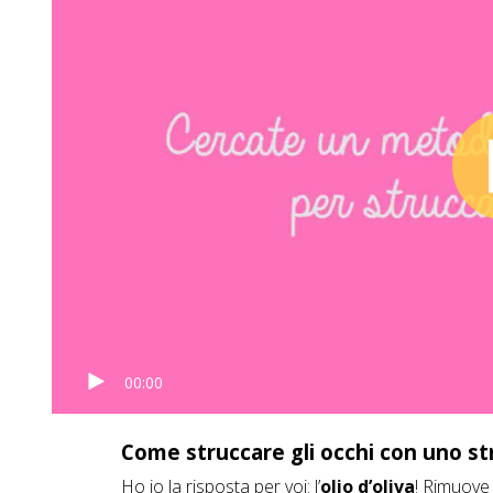
00:00
Come struccare gli occhi con uno st
Ho io la risposta per voi: l’
olio d’oliva
! Rimuove 