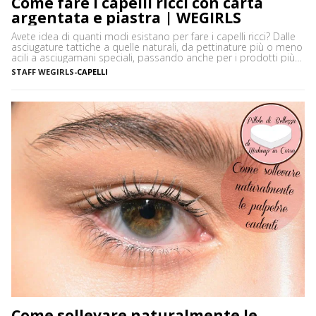
Come fare i capelli ricci con carta
argentata e piastra | WEGIRLS
Avete idea di quanti modi esistano per fare i capelli ricci? Dalle
asciugature tattiche a quelle naturali, da pettinature più o meno
acili a asciugamani speciali, passando anche per i prodotti più
disparati. Avere i capelli ricci è uno must, ancor di più in estate,
STAFF WEGIRLS
-
CAPELLI
quando ci vediamo più belle selvagge. Ci sono tanti modi […]
Come sollevare naturalmente le