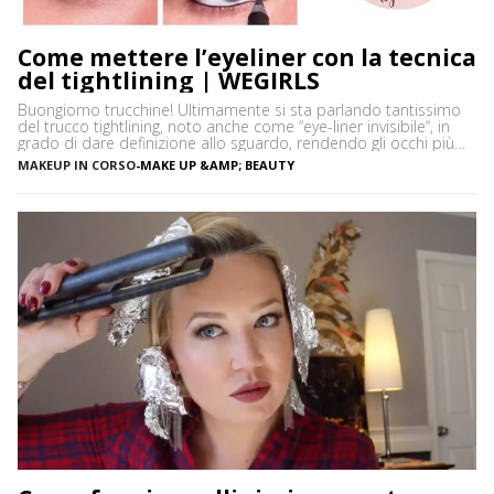
Come mettere l’eyeliner con la tecnica
del tightlining | WEGIRLS
Buongiorno trucchine! Ultimamente si sta parlando tantissimo
del trucco tightlining, noto anche come “eye-liner invisibile“, in
grado di dare definizione allo sguardo, rendendo gli occhi più
espressivi e le ciglia più folte. Ma di cosa si tratta precisamente?
MAKEUP IN CORSO
-
MAKE UP &AMP; BEAUTY
Vediamo insieme cos’è tightlining e come farlo senza rischiare di
sbagliare. Cos’è il tightlining La tecnica del tightlining […]