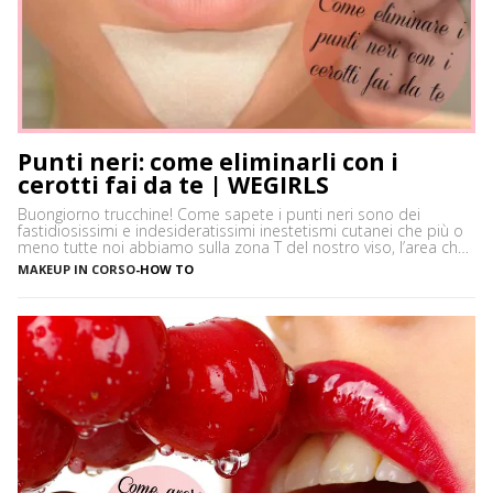
Punti neri: come eliminarli con i
cerotti fai da te | WEGIRLS
Buongiorno trucchine! Come sapete i punti neri sono dei
fastidiosissimi e indesideratissimi inestetismi cutanei che più o
meno tutte noi abbiamo sulla zona T del nostro viso, l’area che
è più spesso vittima di impurità e alterazioni del pH della pelle,
MAKEUP IN CORSO
-
HOW TO
soprattutto se si ha la pelle grassa e non si usano prodotti
neutri. Certamente […]