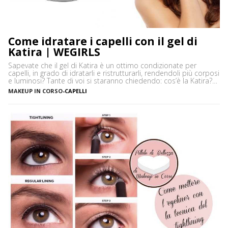
Come idratare i capelli con il gel di
Katira | WEGIRLS
Sapevate che il gel di Katira è un ottimo condizionate per
capelli, in grado di idratarli e ristrutturarli, rendendoli più corposi
e luminosi? Tante di voi si staranno chiedendo: cos’è la Katira?
La Katira o Gomma Adragante è una resina gelificante naturale
MAKEUP IN CORSO
-
CAPELLI
ottenuta dalla linfa essiccata di Astragalus gummifer, un piccolo
albero che cresce prevalentemente […]