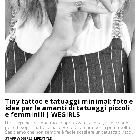
Tiny tattoo e tatuaggi minimal: foto e
idee per le amanti di tatuaggi piccoli
e femminili | WEGIRLS
I tatuaggi piccoli sono molto apprezzati fra le ragazze e sono
perfetti soprattutto se hai deciso di tatuarti per la prima volta.
Sappiamo che non sempre è facile scegliere un tatuaggio visto
che resterà per sempre sulla tua pelle diventando parte di te,
STAFF WEGIRLS
-
LIFESTYLE