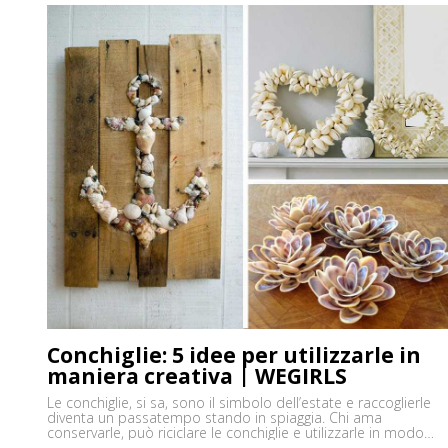
Conchiglie: 5 idee per utilizzarle in
maniera creativa | WEGIRLS
Le conchiglie, si sa, sono il simbolo dell’estate e raccoglierle
diventa un passatempo stando in spiaggia. Chi ama
conservarle, può riciclare le conchiglie e utilizzarle in modo
creativo per decorare oggetti fai da te, soprattutto per