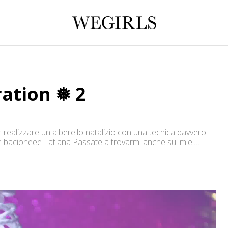
ation ❅ 2
realizzare un alberello natalizio con una tecnica davvero
! un bacioneee Tatiana Passate a trovarmi anche sui miei
.com/user/SwirlsDesign10 ✿ Instagram:
ebook.com/swirlsdesign10 ✿ Twitter:
wirlsdesign@gmail.com SONG: M U […]