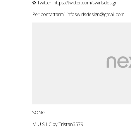
✿ Twitter: https://twitter.com/swirlsdesign
Per contattarmi: infoswirlsdesign@gmail.com
SONG:
M U S I C by Tristan3579