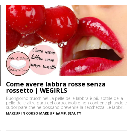
Come avere labbra rosse senza
rossetto | WEGIRLS
Buongiorno trucchine! La pelle delle labbra è più sottile della
pelle delle altre parti del corpo, inoltre non contiene ghiandole
sudoripare che ne possano prevenire la secchezza. Le labbra
sono sensibili alle aggressioni ambientali e spesso possono
MAKEUP IN CORSO
-
MAKE UP &AMP; BEAUTY
diventare scure o sbiadite soprattutto a causa
dell’esposizione diretta al sole o dell’uso troppo frequente del
i
rossetto. Vi […]