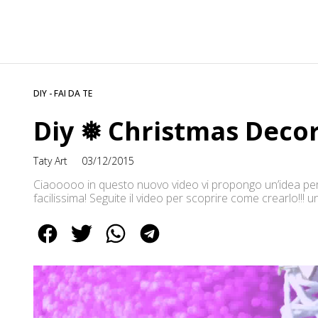
DIY - FAI DA TE
Diy ❅ Christmas Decor
Taty Art
03/12/2015
Ciaooooo in questo nuovo video vi propongo un’idea per 
facilissima! Seguite il video per scoprire come crearlo!!
social!!! Vi aspetto!!!:) ✿ YouTube: https://www.youtube
http://instagram.com/swirlsdesign ✿ Fb: https://www.fac
https://twitter.com/swirlsdesign Per contattarmi: infos