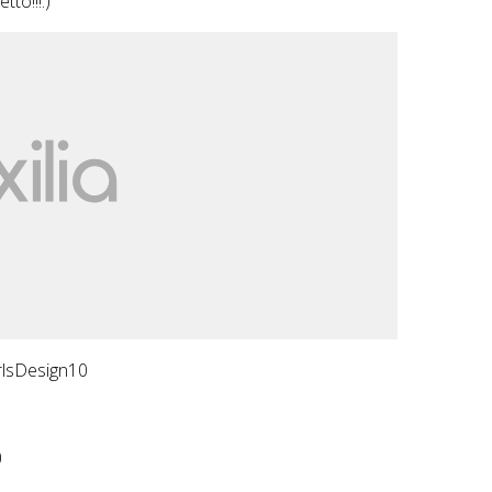
to!!!:)
rlsDesign10
0