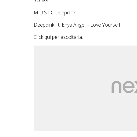
SONG:
M U S I C Deepdink
Deepdink Ft. Enya Angel – Love Yourself
Click
qui
per ascoltarla.