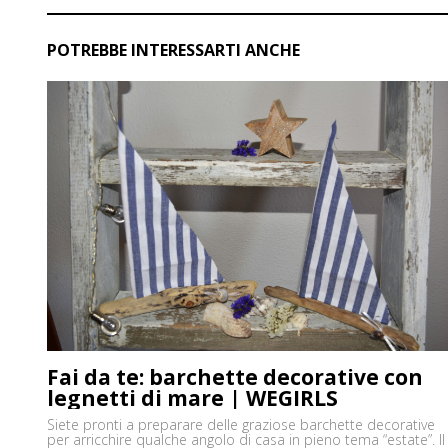
POTREBBE INTERESSARTI ANCHE
Fai da te: barchette decorative con
legnetti di mare | WEGIRLS
Siete pronti a preparare delle graziose barchette decorative
per arricchire qualche angolo di casa in pieno tema “estate”. Il