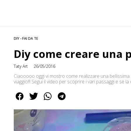
DIY - FAI DA TE
Diy come creare una p
Taty Art
26/05/2016
Ciaooooo oggi vi mostro come realizzare una bellissima p
viaggio!!! Segui il video per scoprire i vari passaggi e se
Besitos ❤ ◕‿◕ Tatiana Passate a trovarmi anche sui miei s
https://www.youtube.com/user/SwirlsDesign10 […]