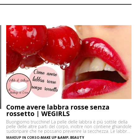
Come avere labbra rosse senza
rossetto | WEGIRLS
Buongiorno trucchine! La pelle delle labbra è più sottile della
pelle delle altre parti del corpo, inoltre non contiene ghiandole
sudoripare che ne possano prevenire la secchezza. Le labbra
sono sensibili alle aggressioni ambientali e spesso possono
MAKEUP IN CORSO
-
MAKE UP &AMP; BEAUTY