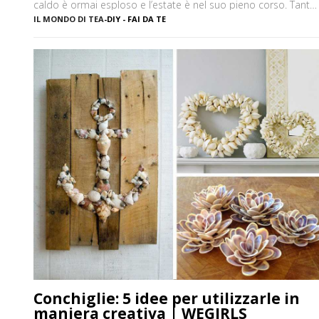
caldo è ormai esploso e l’estate è nel suo pieno corso. Tante
volte capita, soprattutto se si sta al mare per lunghi periodi, d
IL MONDO DI TEA
-
DIY - FAI DA TE
annoiarsi un po’ in spiaggia. Non so voi, ma personalmente
adoro decorare […]
Conchiglie: 5 idee per utilizzarle in
maniera creativa | WEGIRLS