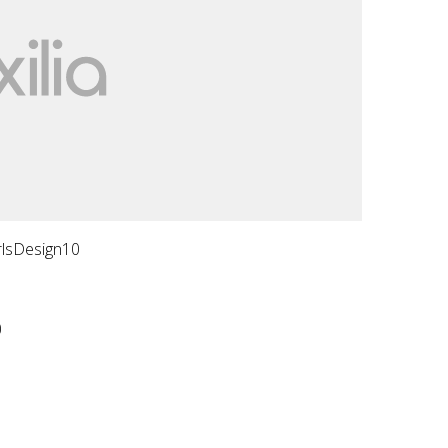
rlsDesign10
0