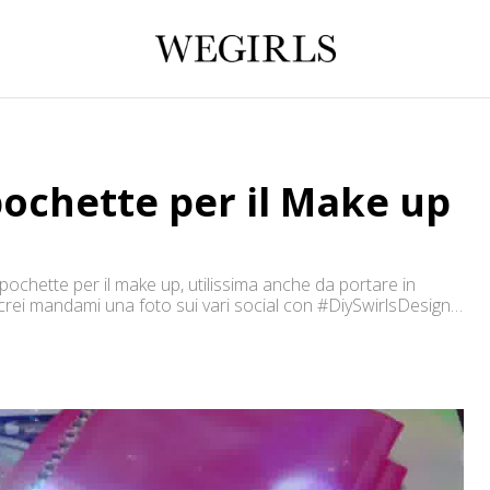
ochette per il Make up
ochette per il make up, utilissima anche da portare in
 la crei mandami una foto sui vari social con #DiySwirlsDesign
ocial!!! Vi aspetto!!!:) ✿ YouTube: