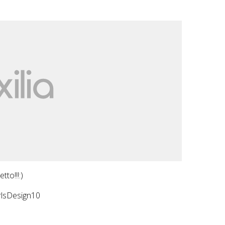
to!!!:)
rlsDesign10