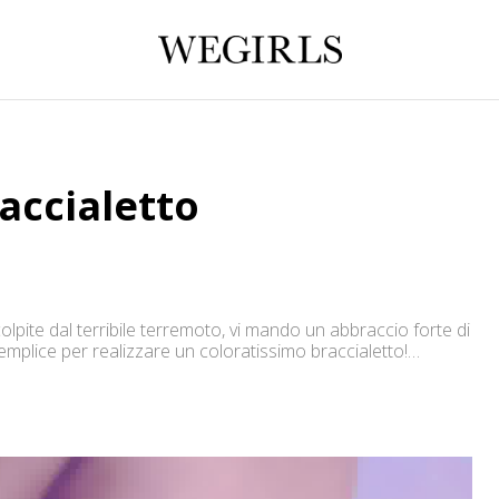
accialetto
colpite dal terribile terremoto, vi mando un abbraccio forte di
plice per realizzare un coloratissimo braccialetto!
lo anche voi!!! Spero tanto che il mio […]