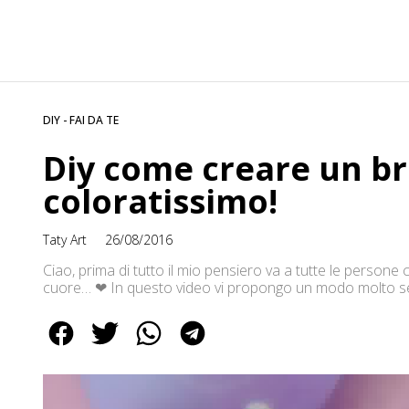
DIY - FAI DA TE
Diy come creare un br
coloratissimo!
Taty Art
26/08/2016
Ciao, prima di tutto il mio pensiero va a tutte le persone 
cuore… ❤ In questo video vi propongo un modo molto sem
Guardate il video per scoprire i vari passaggi e realizzate