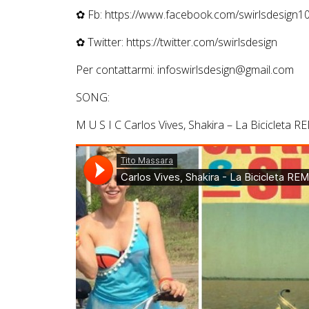
✿ Fb: https://www.facebook.com/swirlsdesign1
✿ Twitter: https://twitter.com/swirlsdesign
Per contattarmi: infoswirlsdesign@gmail.com
SONG:
M U S I C Carlos Vives, Shakira – La Bicicleta 