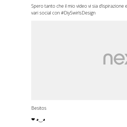
Spero tanto che il mio video vi sia d’ispirazion
vari social con #DiySwirlsDesign
Besitos
❤ ◕‿◕