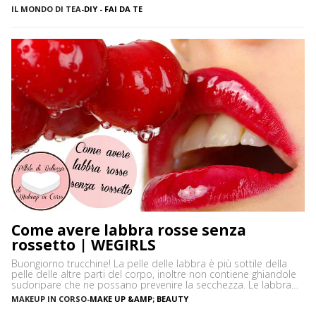
capita, soprattutto se si sta al mare per lunghi periodi, di
IL MONDO DI TEA
-
DIY - FAI DA TE
annoiarsi un po’ in spiaggia. Non so voi, ma personalmente
adoro decorare […]
Come avere labbra rosse senza
rossetto | WEGIRLS
Buongiorno trucchine! La pelle delle labbra è più sottile della
pelle delle altre parti del corpo, inoltre non contiene ghiandole
sudoripare che ne possano prevenire la secchezza. Le labbra
sono sensibili alle aggressioni ambientali e spesso possono
MAKEUP IN CORSO
-
MAKE UP &AMP; BEAUTY
diventare scure o sbiadite soprattutto a causa dell’esposizione