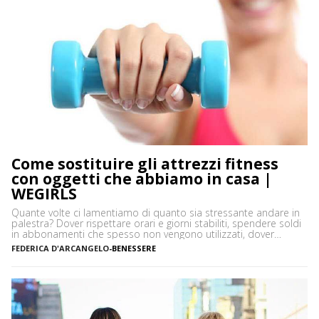
Come sostituire gli attrezzi fitness
con oggetti che abbiamo in casa |
WEGIRLS
Quante volte ci lamentiamo di quanto sia stressante andare in
palestra? Dover rispettare orari e giorni stabiliti, spendere soldi
in abbonamenti che spesso non vengono utilizzati, dover
prendere un mezzo per arrivare in palestra: in moltissimi
FEDERICA D'ARCANGELO
-
BENESSERE
preferiscono allenarsi a casa per queste e tante altre ragioni.
Una si è sicuramente aggiunta di recente, la situazione […]