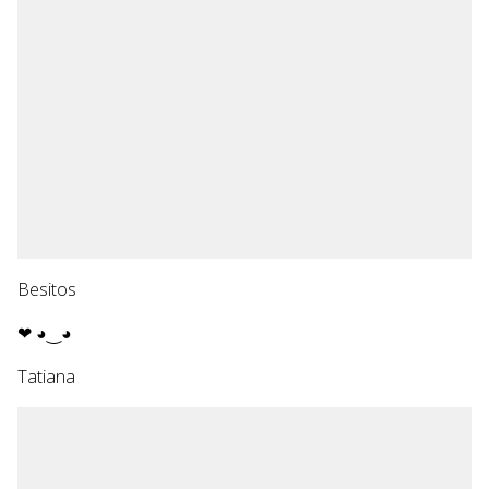
Besitos
❤ ◕‿◕
Tatiana