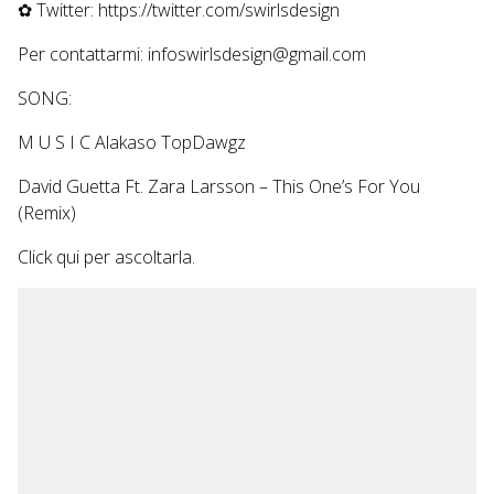
✿ Twitter: https://twitter.com/swirlsdesign
Per contattarmi: infoswirlsdesign@gmail.com
SONG:
M U S I C Alakaso TopDawgz
David Guetta Ft. Zara Larsson – This One’s For You
(Remix)
Click
qui
per ascoltarla.