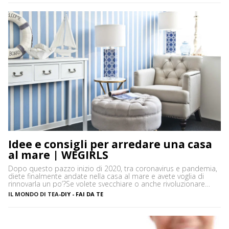
maizena è una farina di granturco, costituita da tante molecole
di glucosio (zucchero), […]
Idee e consigli per arredare una casa
al mare | WEGIRLS
Dopo questo pazzo inizio di 2020, tra coronavirus e pandemia,
diete finalmente andate nella casa al mare e avete voglia di
rinnovarla un po’?Se volete svecchiare o anche rivoluzionare
casa vostra – così come arredare dall’inizio le vostre stanze –
IL MONDO DI TEA
-
DIY - FAI DA TE
ma non sapete bene che stile di arredamento dargli, niente
paura! Ecco alcune idee e […]