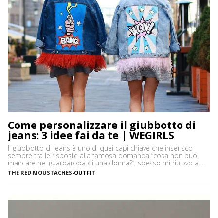
Come personalizzare il giubbotto di
jeans: 3 idee fai da te | WEGIRLS
Il giubbotto di jeans è uno di quei capi chiave che inserisco
sempre tra le risposte alla famosa domanda “cosa non può
mancare nel guardaroba di una donna?”; spesso mi ritrovo a
cercare tra le bancarelle dei mercatini vintage/second hand il
THE RED MOUSTACHES
-
OUTFIT
classico della Levi’s, i modelli dalla vestibilità over sono in
assoluto i miei preferiti! Vi […]