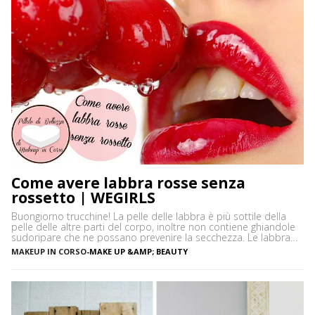
Come avere labbra rosse senza
rossetto | WEGIRLS
Buongiorno trucchine! La pelle delle labbra è più sottile della
pelle delle altre parti del corpo, inoltre non contiene ghiandole
sudoripare che ne possano prevenire la secchezza. Le labbra
sono sensibili alle aggressioni ambientali e spesso possono
MAKEUP IN CORSO
-
MAKE UP &AMP; BEAUTY
diventare scure o sbiadite soprattutto a causa dell’esposizione
diretta al sole o dell’uso troppo frequente del rossetto. Vi […]