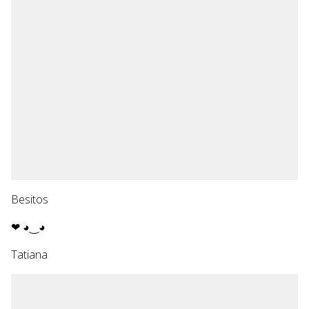
Besitos
❤ ◕‿◕
Tatiana