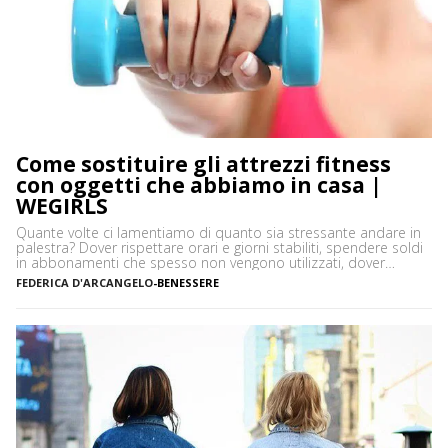
Come sostituire gli attrezzi fitness
con oggetti che abbiamo in casa |
WEGIRLS
Quante volte ci lamentiamo di quanto sia stressante andare in
palestra? Dover rispettare orari e giorni stabiliti, spendere soldi
in abbonamenti che spesso non vengono utilizzati, dover
prendere un mezzo per arrivare in palestra: in moltissimi
FEDERICA D'ARCANGELO
-
BENESSERE
preferiscono allenarsi a casa per queste e tante altre ragioni.
Una si è sicuramente aggiunta di recente, la situazione […]