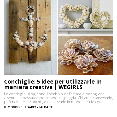
Conchiglie: 5 idee per utilizzarle in
maniera creativa | WEGIRLS
Le conchiglie, si sa, sono il simbolo dell’estate e raccoglierle
diventa un passatempo stando in spiaggia. Chi ama conservarle,
può riciclare le conchiglie e utilizzarle in modo creativo per
decorare oggetti fai da te, soprattutto per arredare la casa al
IL MONDO DI TEA
-
DIY - FAI DA TE
mare. Attenzione però, perché non tutte possono essere
prelevate, spesso molte specie sono protette, così come le […]