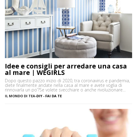
Idee e consigli per arredare una casa
al mare | WEGIRLS
Dopo questo pazzo inizio di 2020, tra coronavirus e pandemia,
diete finalmente andate nella casa al mare e avete voglia di
rinnovarla un po’?Se volete svecchiare o anche rivoluzionare
casa vostra – così come arredare dall’inizio le vostre stanze –
IL MONDO DI TEA
-
DIY - FAI DA TE
ma non sapete bene che stile di arredamento dargli, niente
paura! Ecco alcune idee e […]