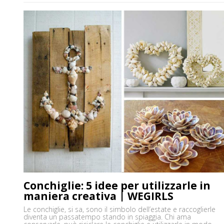
adoro decorare […]
Conchiglie: 5 idee per utilizzarle in
maniera creativa | WEGIRLS
Le conchiglie, si sa, sono il simbolo dell’estate e raccoglierle
diventa un passatempo stando in spiaggia. Chi ama