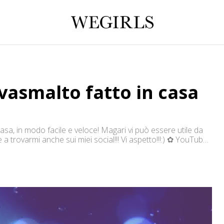
vasmalto fatto in casa
asa, in modo facile e veloce! Magari vi può essere utile da
 trovarmi anche sui miei social!!! Vi aspetto!!!:) ✿ YouTube:
m: http://instagram.com/swirlsdesign ✿ Fb:
://twitter.com/swirlsdesign Per contattarmi: