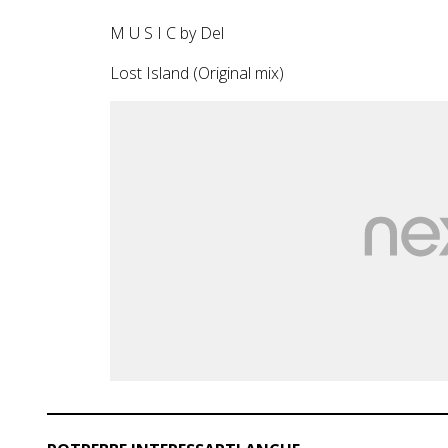
M U S I C by Del
Lost Island (Original mix)