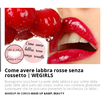
Come avere labbra rosse senza
rossetto | WEGIRLS
Buongiorno trucchine! La pelle delle labbra è più sottile della
pelle delle altre parti del corpo, inoltre non contiene ghiandole
sudoripare che ne possano prevenire la secchezza. Le labbra
sono sensibili alle aggressioni ambientali e spesso possono
MAKEUP IN CORSO
-
MAKE UP &AMP; BEAUTY
diventare scure o sbiadite soprattutto a causa
dell’esposizione diretta al sole o dell’uso troppo frequente del
i
rossetto. Vi […]