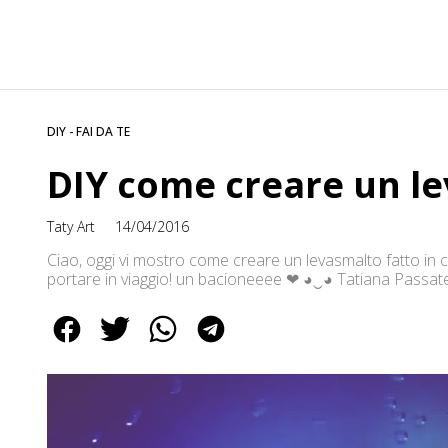
DIY - FAI DA TE
DIY come creare un le
Taty Art
14/04/2016
Ciao, oggi vi mostro come creare un levasmalto fatto in c
portare in viaggio! un bacioneeee ❤ ◕‿◕ Tatiana Passate a
https://www.youtube.com/user/SwirlsDesign10 ✿ Instagra
https://www.facebook.com/swirlsdesign10 ✿ Twitter: https
infoswirlsdesign@gmail.com SONG: […]