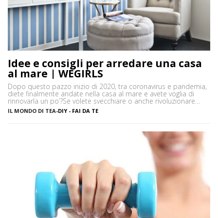
Idee e consigli per arredare una casa
al mare | WEGIRLS
Dopo questo pazzo inizio di 2020, tra coronavirus e pandemia,
diete finalmente andate nella casa al mare e avete voglia di
rinnovarla un po’?Se volete svecchiare o anche rivoluzionare
casa vostra – così come arredare dall’inizio le vostre stanze –
IL MONDO DI TEA
-
DIY - FAI DA TE
ma non sapete bene che stile di arredamento dargli, niente
paura! Ecco alcune idee e […]