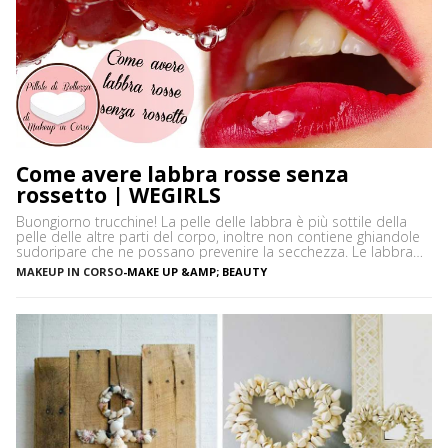
Come avere labbra rosse senza
rossetto | WEGIRLS
Buongiorno trucchine! La pelle delle labbra è più sottile della
pelle delle altre parti del corpo, inoltre non contiene ghiandole
sudoripare che ne possano prevenire la secchezza. Le labbra
sono sensibili alle aggressioni ambientali e spesso possono
MAKEUP IN CORSO
-
MAKE UP &AMP; BEAUTY
diventare scure o sbiadite soprattutto a causa dell’esposizione
diretta al sole o dell’uso troppo frequente del rossetto. Vi […]