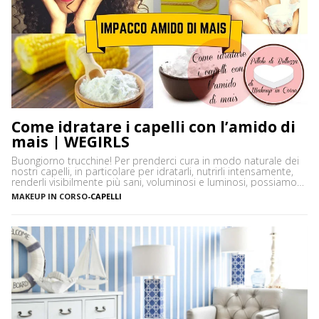
Come idratare i capelli con l’amido di
mais | WEGIRLS
Buongiorno trucchine! Per prenderci cura in modo naturale dei
nostri capelli, in particolare per idratarli, nutrirli intensamente,
renderli visibilmente più sani, voluminosi e luminosi, possiamo
utilizzare un ingrediente molto versatile facilmente reperibile
MAKEUP IN CORSO
-
CAPELLI
nelle nostre dispense: l’amido di mais. L’amido di mais o
maizena è una farina di granturco, costituita da tante molecole
di glucosio (zucchero), […]