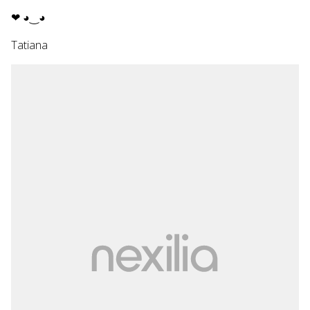
❤ ◕‿◕
Tatiana