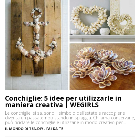
Conchiglie: 5 idee per utilizzarle in
maniera creativa | WEGIRLS
Le conchiglie, si sa, sono il simbolo dell’estate e raccoglierle
diventa un passatempo stando in spiaggia. Chi ama conservarle,
può riciclare le conchiglie e utilizzarle in modo creativo per
decorare oggetti fai da te, soprattutto per arredare la casa al
IL MONDO DI TEA
-
DIY - FAI DA TE
mare. Attenzione però, perché non tutte possono essere
prelevate, spesso molte specie sono protette, così come le […]