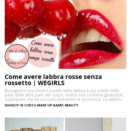
Come avere labbra rosse senza
rossetto | WEGIRLS
Buongiorno trucchine! La pelle delle labbra è più sottile della
pelle delle altre parti del corpo, inoltre non contiene ghiandole
sudoripare che ne possano prevenire la secchezza. Le labbra
sono sensibili alle aggressioni ambientali e spesso possono
MAKEUP IN CORSO
-
MAKE UP &AMP; BEAUTY
diventare scure o sbiadite soprattutto a causa dell’esposizione
diretta al sole o dell’uso troppo frequente del rossetto. Vi […]