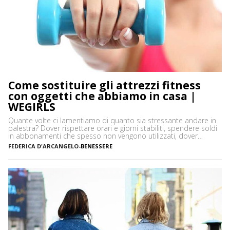
Come sostituire gli attrezzi fitness
con oggetti che abbiamo in casa |
WEGIRLS
Quante volte ci lamentiamo di quanto sia stressante andare in
palestra? Dover rispettare orari e giorni stabiliti, spendere soldi
in abbonamenti che spesso non vengono utilizzati, dover
prendere un mezzo per arrivare in palestra: in moltissimi
FEDERICA D'ARCANGELO
-
BENESSERE
preferiscono allenarsi a casa per queste e tante altre ragioni.
Una si è sicuramente aggiunta di recente, la situazione […]