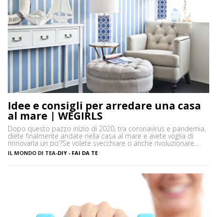
Idee e consigli per arredare una casa
al mare | WEGIRLS
Dopo questo pazzo inizio di 2020, tra coronavirus e pandemia,
diete finalmente andate nella casa al mare e avete voglia di
rinnovarla un po’?Se volete svecchiare o anche rivoluzionare
casa vostra – così come arredare dall’inizio le vostre stanze –
IL MONDO DI TEA
-
DIY - FAI DA TE
ma non sapete bene che stile di arredamento dargli, niente
paura! Ecco alcune idee e […]