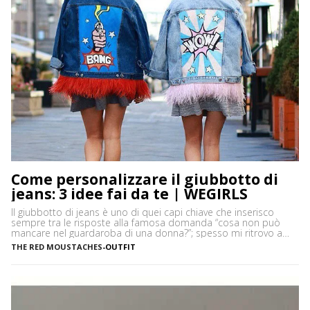
Come personalizzare il giubbotto di
jeans: 3 idee fai da te | WEGIRLS
Il giubbotto di jeans è uno di quei capi chiave che inserisco
sempre tra le risposte alla famosa domanda “cosa non può
mancare nel guardaroba di una donna?”; spesso mi ritrovo a
cercare tra le bancarelle dei mercatini vintage/second hand il
THE RED MOUSTACHES
-
OUTFIT
classico della Levi’s, i modelli dalla vestibilità over sono in
assoluto i miei preferiti! Vi […]