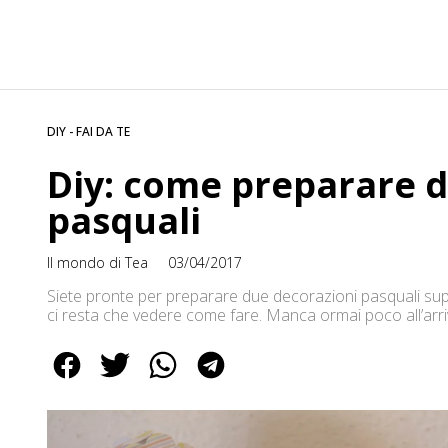
DIY - FAI DA TE
Diy: come preparare 
pasquali
Il mondo di Tea
03/04/2017
Siete pronte per preparare due decorazioni pasquali supe
ci resta che vedere come fare. Manca ormai poco all’ar
di casa, a tema. Oggi, dunque realizzeremo due progetti 
d’uova. Cominciamo […]