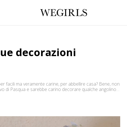
due decorazioni
r facili ma veramente carine, per abbellire casa? Bene, non
rivo di Pasqua e sarebbe carino decorare qualche angolino
per creare delle Uova decorative e delle Candele in gusci