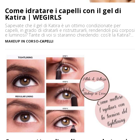
Come idratare i capelli con il gel di
Katira | WEGIRLS
Sapevate che il gel di Katira è un ottimo condizionate per
capelli, in grado di idratarli e ristrutturarli, rendendoli più corposi
e luminosi? Tante di voi si staranno chiedendo: cos’è la Katira?
La Katira o Gomma Adragante è una resina gelificante naturale
MAKEUP IN CORSO
-
CAPELLI
ottenuta dalla linfa essiccata di Astragalus gummifer, un piccolo
albero che cresce prevalentemente […]