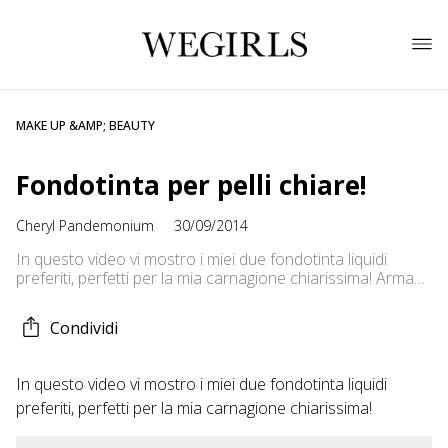
MAKE UP &AMP; BEAUTY
Fondotinta per pelli chiare!
Cheryl Pandemonium
30/09/2014
In questo video vi mostro i miei due fondotinta liquidi
preferiti, perfetti per la mia carnagione chiarissima! Armani
Luminous Silk n. 2 MAC Studio Fix Fluid NC15 Collana:
Bijou Brigitte — Facebook:
Condividi
https://www.facebook.com/CherylsPandemonium Twitter:
https://twitter.com/CherylLoveMetal Instagram:
cherylpandemonium Blog:
In questo video vi mostro i miei due fondotinta liquidi
http://cherylpandemonium.blogspot.it/
preferiti, perfetti per la mia carnagione chiarissima!