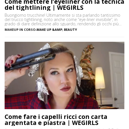
Come mettere l’eyeliner con la tecnica
del tightlining | WEGIRLS
Buongiorno trucchine! Ultimamente si sta parlando tantissimo
del trucco tightlining, noto anche come “eye-liner invisibile“, in
grado di dare definizione allo sguardo, rendendo gli occhi più
espressivi e le ciglia più folte. Ma di cosa si tratta precisamente?
MAKEUP IN CORSO
-
MAKE UP &AMP; BEAUTY
Vediamo insieme cos’è tightlining e come farlo senza rischiare di
sbagliare. Cos’è il tightlining La tecnica del tightlining […]
Come fare i capelli ricci con carta
argentata e piastra | WEGIRLS