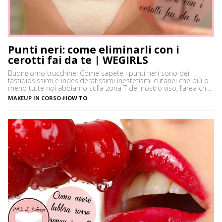
Punti neri: come eliminarli con i
cerotti fai da te | WEGIRLS
Buongiorno trucchine! Come sapete i punti neri sono dei
fastidiosissimi e indesideratissimi inestetismi cutanei che più o
meno tutte noi abbiamo sulla zona T del nostro viso, l’area che
è più spesso vittima di impurità e alterazioni del pH della pelle,
MAKEUP IN CORSO
-
HOW TO
soprattutto se si ha la pelle grassa e non si usano prodotti
neutri. Certamente […]