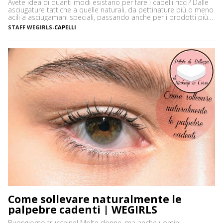
Avete idea di quanti modi esistano per fare i capelli ricci? Dalle
asciugature tattiche a quelle naturali, da pettinature più o meno
acili a asciugamani speciali, passando anche per i prodotti più
disparati. Avere i capelli ricci è uno must, ancor di più in estate,
STAFF WEGIRLS
-
CAPELLI
quando ci vediamo più belle selvagge. Ci sono tanti modi […]
Come sollevare naturalmente le
palpebre cadenti | WEGIRLS
Buongiorno trucchine! Molte donne, ma anche uomini,