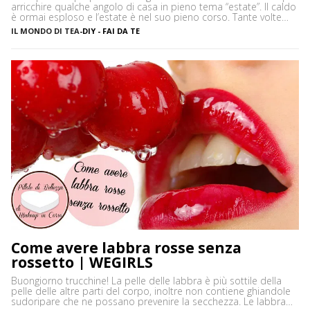
arricchire qualche angolo di casa in pieno tema “estate”. Il caldo
è ormai esploso e l’estate è nel suo pieno corso. Tante volte
capita, soprattutto se si sta al mare per lunghi periodi, di
IL MONDO DI TEA
-
DIY - FAI DA TE
annoiarsi un po’ in spiaggia. Non so voi, ma personalmente
adoro decorare […]
Come avere labbra rosse senza
rossetto | WEGIRLS
Buongiorno trucchine! La pelle delle labbra è più sottile della
pelle delle altre parti del corpo, inoltre non contiene ghiandole
sudoripare che ne possano prevenire la secchezza. Le labbra