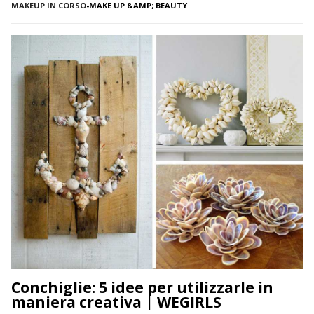
sono sensibili alle aggressioni ambientali e spesso possono
MAKEUP IN CORSO
-
MAKE UP &AMP; BEAUTY
diventare scure o sbiadite soprattutto a causa dell’esposizione
diretta al sole o dell’uso troppo frequente del rossetto. Vi […]
Conchiglie: 5 idee per utilizzarle in
maniera creativa | WEGIRLS