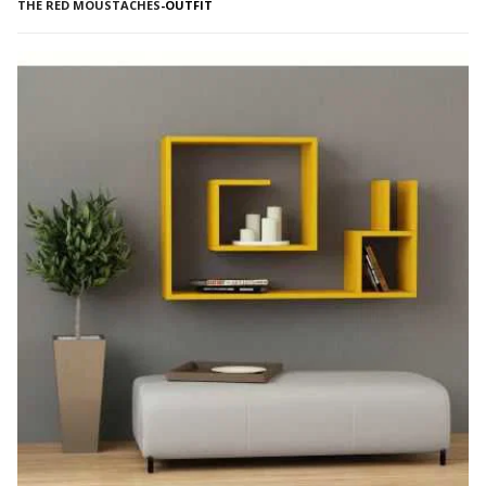
THE RED MOUSTACHES
-
OUTFIT
classico della Levi’s, i modelli dalla vestibilità over sono in
assoluto i miei preferiti! Vi […]