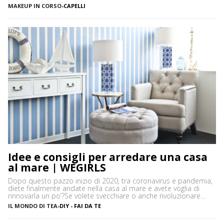
utilizzare un ingrediente molto versatile facilmente reperibile
MAKEUP IN CORSO
-
CAPELLI
nelle nostre dispense: l’amido di mais. L’amido di mais o
maizena è una farina di granturco, costituita da tante molecole
di glucosio (zucchero), […]
Idee e consigli per arredare una casa
al mare | WEGIRLS
Dopo questo pazzo inizio di 2020, tra coronavirus e pandemia,
diete finalmente andate nella casa al mare e avete voglia di
rinnovarla un po’?Se volete svecchiare o anche rivoluzionare
casa vostra – così come arredare dall’inizio le vostre stanze –
IL MONDO DI TEA
-
DIY - FAI DA TE
ma non sapete bene che stile di arredamento dargli, niente
paura! Ecco alcune idee e […]