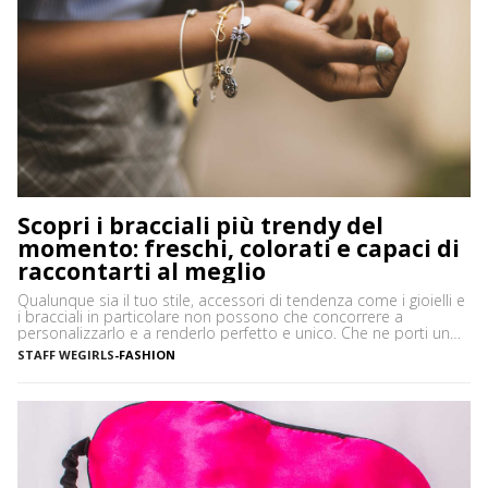
Scopri i bracciali più trendy del
momento: freschi, colorati e capaci di
raccontarti al meglio
Qualunque sia il tuo stile, accessori di tendenza come i gioielli e
i bracciali in particolare non possono che concorrere a
personalizzarlo e a renderlo perfetto e unico. Che ne porti uno
solo, importante o minimale, o ti piaccia mostrarne una serie,
STAFF WEGIRLS
-
FASHION
ciascuno con il proprio significato e valore, i bracciali sono
davvero irrinunciabili in […]