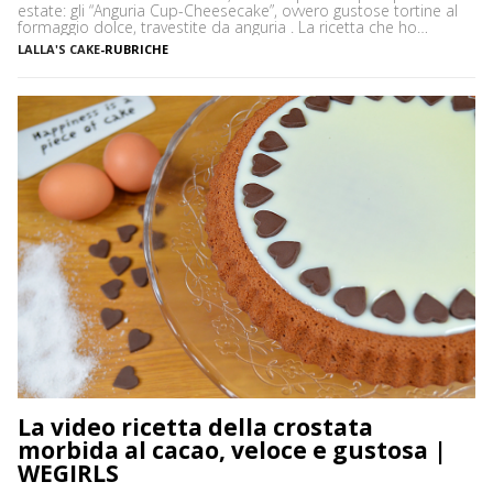
estate: gli “Anguria Cup-Cheesecake”, ovvero gustose tortine al
formaggio dolce, travestite da anguria . La ricetta che ho
utilizzato è, come dice il nome stesso, quella della cheesecake
LALLA'S CAKE
-
RUBRICHE
classica senza cottura, mentre lo stampo in cui ho fatto
raffreddare i dolcetti, è quello da cupcakes. Per […]
La video ricetta della crostata
morbida al cacao, veloce e gustosa |
WEGIRLS