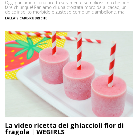
Oggi parliamo di una ricetta veramente semplicissima che può
fare chiunque! Parliamo di una crostata morbida al cacao, un
dolce insolito morbido e gustoso come un ciambellone, ma
sopratutto versatile e semplice da preparare. Ecco il segreto del
LALLA'S CAKE
-
RUBRICHE
successo della crostata morbida, che qui vi propongo nella
versione al cacao, arricchita con uno specchio di latte
condensato. […]
La video ricetta dei ghiaccioli fior di
fragola | WEGIRLS