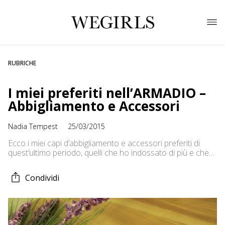
RUBRICHE
I miei preferiti nell’ARMADIO –
Abbigliamento e Accessori
Nadia Tempest
25/03/2015
Ecco i miei capi d’abbigliamento e accessori preferiti di
quest’ultimo periodo, quelli che ho indossato di più e che
adoro :-) Una maglia, un jeans molto particolare, scarpe e
collana ! Fatemi sapere se vi piacciono! Maglia : Bershka
Condividi
(nuova collezione) Jeans: Romwe.com Scarpe : Negozio
instagram – @anna_calzature_seregno Collana : no brand
✿YOUTUBE: http://youtube.com/nadiatempest […]