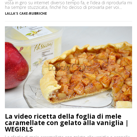
vista in giro su internet diverso tempo fa, e l’idea di riprodurla mi
ha sempre stuzzicata, finché ho deciso di provarla per voi
affezionate di WeGirls. Ora che l’ho fatta, vi posso garantire che
LALLA'S CAKE
-
RUBRICHE
la “Torta di Anguria” non è solo una delle ricette […]
La video ricetta della foglia di mele
caramellate con gelato alla vaniglia |
WEGIRLS