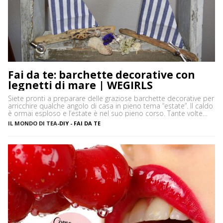
Fai da te: barchette decorative con
legnetti di mare | WEGIRLS
Siete pronti a preparare delle graziose barchette decorative per
arricchire qualche angolo di casa in pieno tema “estate”. Il caldo
è ormai esploso e l’estate è nel suo pieno corso. Tante volte
capita, soprattutto se si sta al mare per lunghi periodi, di
IL MONDO DI TEA
-
DIY - FAI DA TE
annoiarsi un po’ in spiaggia. Non so voi, ma personalmente
adoro decorare […]