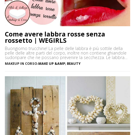
Come avere labbra rosse senza
rossetto | WEGIRLS
Buongiorno trucchine! La pelle delle labbra è più sottile della
pelle delle altre parti del corpo, inoltre non contiene ghiandole
sudoripare che ne possano prevenire la secchezza. Le labbra
sono sensibili alle aggressioni ambientali e spesso possono
MAKEUP IN CORSO
-
MAKE UP &AMP; BEAUTY
diventare scure o sbiadite soprattutto a causa dell’esposizione
diretta al sole o dell’uso troppo frequente del rossetto. Vi […]