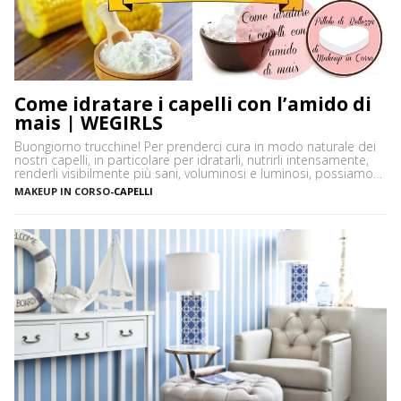
Come idratare i capelli con l’amido di
mais | WEGIRLS
Buongiorno trucchine! Per prenderci cura in modo naturale dei
nostri capelli, in particolare per idratarli, nutrirli intensamente,
renderli visibilmente più sani, voluminosi e luminosi, possiamo
utilizzare un ingrediente molto versatile facilmente reperibile
MAKEUP IN CORSO
-
CAPELLI
nelle nostre dispense: l’amido di mais. L’amido di mais o
maizena è una farina di granturco, costituita da tante molecole
di glucosio (zucchero), […]