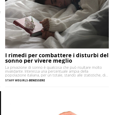
e
E
I rimedi per combattere i disturbi del
sonno per vivere meglio
La privazione di sonno è qualcosa che può risultare molto
invalidante. Interessa una percentuale ampia della
popolazione italiana, per un totale, stando alle statistiche, di
circa 12 milioni di persone. Le conseguenze influiscono non
STAFF WEGIRLS
-
BENESSERE
solo sulla vita notturna ma anche su quella diurna, durante la
quale tendono a provocare cali di concentrazione, riduzione
delle prestazioni […]