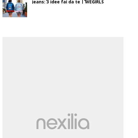
jeans: 3 idee fai da te | WEGIRLS