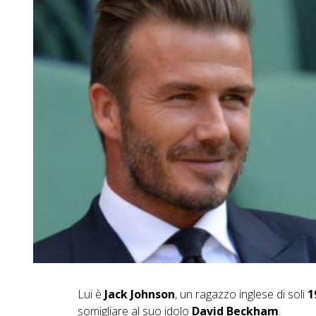
Lui è
Jack Johnson
, un ragazzo inglese di soli
1
somigliare al suo idolo
David Beckham
.