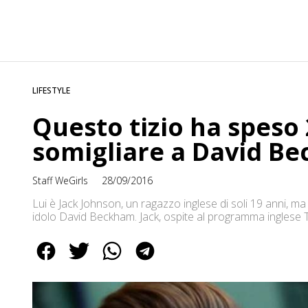
LIFESTYLE
Questo tizio ha speso
somigliare a David B
Staff WeGirls
28/09/2016
Lui è Jack Johnson, un ragazzo inglese di soli 19 anni, m
idolo David Beckham. Jack, ospite al programma inglese Thi
è sottoposto hanno interessato tutto il viso, dal mento, 