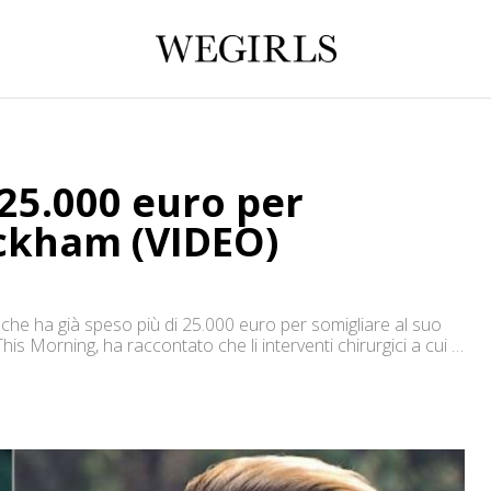
 25.000 euro per
eckham (VIDEO)
a che ha già speso più di 25.000 euro per somigliare al suo
s Morning, ha raccontato che li interventi chirurgici a cui si
alle labbra, passando […]