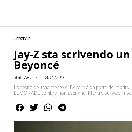
LIFESTYLE
Jay-Z sta scrivendo un
Beyoncé
Staff WeGirls
04/05/2016
La storia del tradimento di Beyoncé da parte del marito
LEMONADE sembra non aver fine. Mentre sul web impazza
anonima vicina alla famiglia Carter citata da US Weekly 
la sua versione della […]