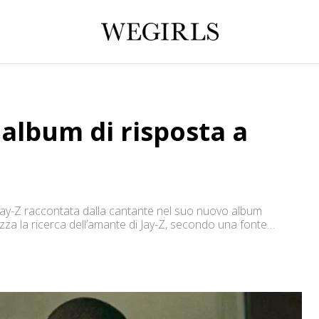
 album di risposta a
 Jay-Z raccontata dalla cantante nel suo nuovo album
 la ricerca dell’amante di Jay-Z, secondo una fonte
il rapper starebbe incidendo un nuovo album in cui racconterà