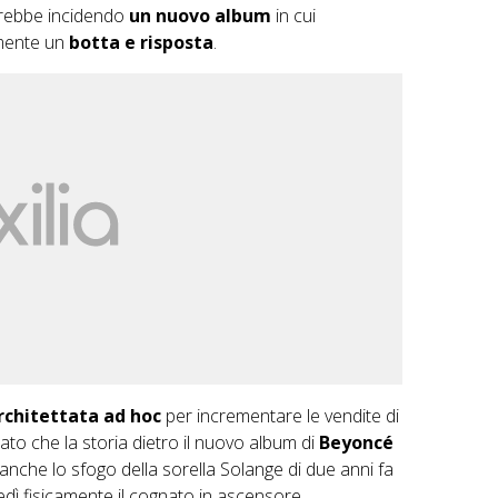
arebbe incidendo
un nuovo album
in cui
amente un
botta e risposta
.
rchitettata ad hoc
per incrementare le vendite di
ato che la storia dietro il nuovo album di
Beyoncé
 anche lo sfogo della sorella Solange di due anni fa
edì fisicamente il cognato in ascensore.