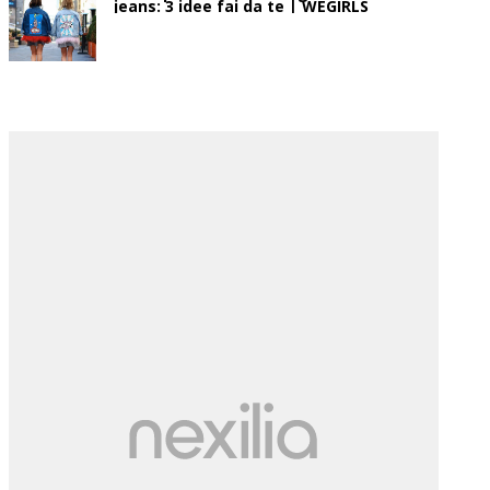
jeans: 3 idee fai da te | WEGIRLS