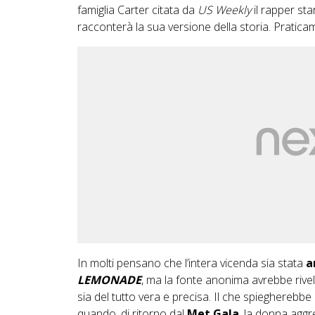
famiglia Carter citata da
US Weekly
il rapper st
racconterà la sua versione della storia. Pratic
In molti pensano che l’intera vicenda sia stata
a
LEMONADE
, ma la fonte anonima avrebbe rivel
sia del tutto vera e precisa. Il che spiegherebbe
quando, di ritorno dal
Met Gala
, la donna aggr