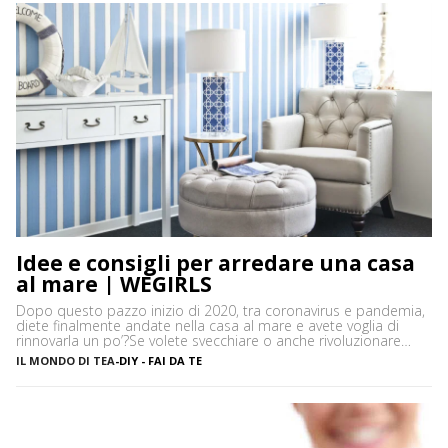
di glucosio (zucchero), […]
Idee e consigli per arredare una casa
al mare | WEGIRLS
Dopo questo pazzo inizio di 2020, tra coronavirus e pandemia,
diete finalmente andate nella casa al mare e avete voglia di
rinnovarla un po’?Se volete svecchiare o anche rivoluzionare
casa vostra – così come arredare dall’inizio le vostre stanze –
IL MONDO DI TEA
-
DIY - FAI DA TE
ma non sapete bene che stile di arredamento dargli, niente
paura! Ecco alcune idee e […]