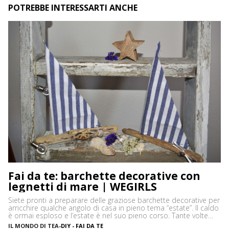
POTREBBE INTERESSARTI ANCHE
Fai da te: barchette decorative con
legnetti di mare | WEGIRLS
Siete pronti a preparare delle graziose barchette decorative per
arricchire qualche angolo di casa in pieno tema “estate”. Il caldo
è ormai esploso e l’estate è nel suo pieno corso. Tante volte
capita, soprattutto se si sta al mare per lunghi periodi, di
IL MONDO DI TEA
-
DIY - FAI DA TE