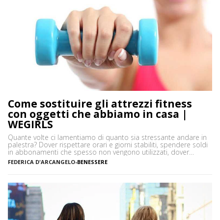
Come sostituire gli attrezzi fitness
con oggetti che abbiamo in casa |
WEGIRLS
Quante volte ci lamentiamo di quanto sia stressante andare in
palestra? Dover rispettare orari e giorni stabiliti, spendere soldi
in abbonamenti che spesso non vengono utilizzati, dover
prendere un mezzo per arrivare in palestra: in moltissimi
FEDERICA D'ARCANGELO
-
BENESSERE
preferiscono allenarsi a casa per queste e tante altre ragioni.
Una si è sicuramente aggiunta di recente, la situazione […]