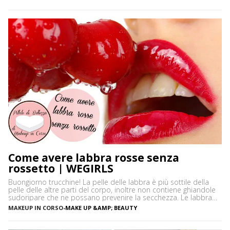
annoiarsi un po’ in spiaggia. Non so voi, ma personalmente
adoro decorare […]
Come avere labbra rosse senza
rossetto | WEGIRLS
Buongiorno trucchine! La pelle delle labbra è più sottile della
pelle delle altre parti del corpo, inoltre non contiene ghiandole
sudoripare che ne possano prevenire la secchezza. Le labbra
sono sensibili alle aggressioni ambientali e spesso possono
MAKEUP IN CORSO
-
MAKE UP &AMP; BEAUTY
diventare scure o sbiadite soprattutto a causa dell’esposizione
diretta al sole o dell’uso troppo frequente del rossetto. Vi […]