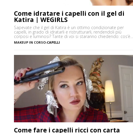
Come idratare i capelli con il gel di
Katira | WEGIRLS
Sapevate che il gel di Katira è un ottimo condizionate per
capelli, in grado di idratarli e ristrutturarli, rendendoli più
corposi e luminosi? Tante di voi si staranno chiedendo: cos’è
la Katira? La Katira o Gomma Adragante è una resina
MAKEUP IN CORSO
-
CAPELLI
gelificante naturale ottenuta dalla linfa essiccata di Astragalus
gummifer, un piccolo albero che cresce prevalentemente […]
Come fare i capelli ricci con carta