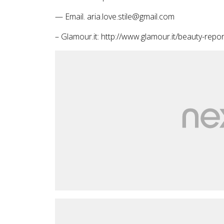
— Email. aria.love.stile@gmail.com
– Glamour.it: http://www.glamour.it/beauty-repo