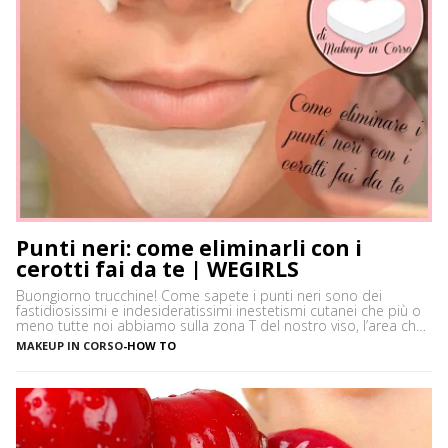
Punti neri: come eliminarli con i
cerotti fai da te | WEGIRLS
Buongiorno trucchine! Come sapete i punti neri sono dei
fastidiosissimi e indesideratissimi inestetismi cutanei che più o
meno tutte noi abbiamo sulla zona T del nostro viso, l’area che
è più spesso vittima di impurità e alterazioni del pH della pelle,
MAKEUP IN CORSO
-
HOW TO
soprattutto se si ha la pelle grassa e non si usano prodotti
neutri. Certamente […]