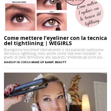
Come mettere l’eyeliner con la tecnica
del tightlining | WEGIRLS
Buongiorno trucchine! Ultimamente si sta parlando tantissimo
del trucco tightlining, noto anche come “eye-liner invisibile“, in
grado di dare definizione allo sguardo, rendendo gli occhi più
espressivi e le ciglia più folte. Ma di cosa si tratta precisamente?
MAKEUP IN CORSO
-
MAKE UP &AMP; BEAUTY
Vediamo insieme cos’è tightlining e come farlo senza rischiare di
sbagliare. Cos’è il tightlining La tecnica del tightlining […]