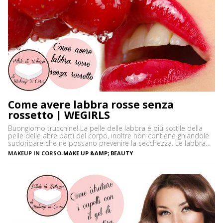
Come avere labbra rosse senza
rossetto | WEGIRLS
Buongiorno trucchine! La pelle delle labbra è più sottile della
pelle delle altre parti del corpo, inoltre non contiene ghiandole
sudoripare che ne possano prevenire la secchezza. Le labbra
sono sensibili alle aggressioni ambientali e spesso possono
MAKEUP IN CORSO
-
MAKE UP &AMP; BEAUTY
diventare scure o sbiadite soprattutto a causa dell’esposizione
diretta al sole o dell’uso troppo frequente del rossetto. Vi […]